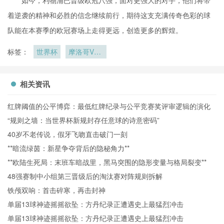
如今，利物浦已晋级欧冠八强，面对更强大的对手，他们将带
着逆袭的精神和必胜的信念继续前行，期待这支充满传奇色彩的球
队能在本赛季的欧冠赛场上走得更远，创造更多的辉煌。
标签：
世界杯
摩洛哥VS
海地摩洛哥
VS海地直
播
相关资讯
红牌阈值的公平博弈：最低红牌纪录与公平竞赛奖评审逻辑的演化
“规则之墙：当世界杯新规封存任意球的诗意密码”
40岁不老传说，假牙飞吻直击破门一刻
**暗流绿茵：新星争夺背后的隐秘角力**
**欧陆生死局：末班车暗战里，黑马突围的隐形变量与格局裂变**
48强赛制中小组第三晋级后的淘汰赛对阵规则拆解
铁颅双响：首击碎寒，再击封神
单届13球神迹摇摇欲坠：方丹纪录正遭遇史上最猛烈冲击
单届13球神迹摇摇欲坠：方丹纪录正遭遇史上最猛烈冲击