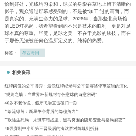
恰到好处，光线均匀柔和，球员的身影在草地上留下清晰的
影子，观众通过屏幕感受到的，不是被“加工”过的画面，而
是真实的、充满生命力的足球。2026年，当那些北美场馆
的LED灯亮起，我希望看到的不只是技术的胜利，更是对足
球本真的尊重。毕竟，足球之美，不在于光影的炫技，而在
于那份无法被任何色温所定义的、纯粹的热爱。
标签：
墨西哥街头
美食成为世
界杯另一张
名片
相关资讯
红牌阈值的公平博弈：最低红牌纪录与公平竞赛奖评审逻辑的演化
“规则之墙：当世界杯新规封存任意球的诗意密码”
40岁不老传说，假牙飞吻直击破门一刻
**暗流绿茵：新星争夺背后的隐秘角力**
**欧陆生死局：末班车暗战里，黑马突围的隐形变量与格局裂变**
48强赛制中小组第三晋级后的淘汰赛对阵规则拆解