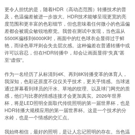
更令人担忧的是，随着HDR（高动态范围）转播技术的普
及，色温偏差被进一步放大。HDR技术能够呈现更宽的亮
度范围和更丰富的色彩细节，但也意味着任何微小的色温偏
差都会被观众敏锐地察觉。我曾在测试中发现，当色温从
5500K偏移到6000K时，画面中的红色球衣会显得过于鲜
艳，而绿色草坪则会失去层次感。这种偏差在普通转播中或
许可以容忍，但在HDR转播中，却会让画面显得“失真”甚
至“虚假”。
作为一名经历了从标清到4K、再到8K转播变革的体育人，
我深知，色彩还原度不仅仅关乎技术，更关乎情感。当球迷
通过屏幕看到球员的汗水、草地的纹理、以及球门网兜的质
感，他们与比赛的情感连接才会更加真实。2026年世界
杯，将是LED照明全面取代传统照明的第一届世界杯，也是
HDR转播大规模应用的第一届世界杯。这是一个技术的分
水岭，也是一个情感的交汇点。
我始终相信，最好的照明，是让人忘记照明的存在。当色温