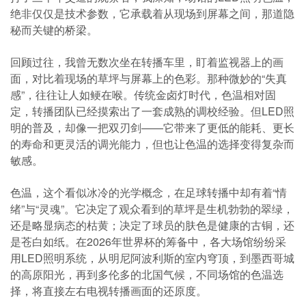
绝非仅仅是技术参数，它承载着从现场到屏幕之间，那道隐
秘而关键的桥梁。
回顾过往，我曾无数次坐在转播车里，盯着监视器上的画
面，对比着现场的草坪与屏幕上的色彩。那种微妙的“失真
感”，往往让人如鲠在喉。传统金卤灯时代，色温相对固
定，转播团队已经摸索出了一套成熟的调校经验。但LED照
明的普及，却像一把双刃剑——它带来了更低的能耗、更长
的寿命和更灵活的调光能力，但也让色温的选择变得复杂而
敏感。
色温，这个看似冰冷的光学概念，在足球转播中却有着“情
绪”与“灵魂”。它决定了观众看到的草坪是生机勃勃的翠绿，
还是略显病态的枯黄；决定了球员的肤色是健康的古铜，还
是苍白如纸。在2026年世界杯的筹备中，各大场馆纷纷采
用LED照明系统，从明尼阿波利斯的室内穹顶，到墨西哥城
的高原阳光，再到多伦多的北国气候，不同场馆的色温选
择，将直接左右电视转播画面的还原度。