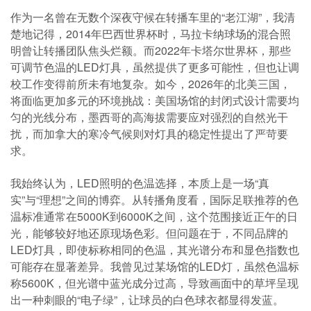
作为一名曾在无数个深夜守候在转播车里的“老江湖”，我清
楚地记得，2014年巴西世界杯时，马拉卡纳球场的混合照
明曾让转播团队焦头烂额。而2022年卡塔尔世界杯，那些
可调节色温的LED灯具，虽然提供了更多可能性，但也让调
校工作变得前所未有地复杂。如今，2026年的北美三国，
将面临更加多元的环境挑战：美国场馆的封闭式设计需要均
匀的光线分布，墨西哥的高海拔需要应对强烈的自然光干
扰，而加拿大的寒冷气候则对灯具的稳定性提出了严苛要
求。
我始终认为，LED照明的色温选择，本质上是一场“真
实”与“理想”之间的博弈。从转播角度看，国际足联推荐的色
温标准通常在5000K到6000K之间，这个范围接近正午的日
光，能够较好地还原现场色彩。但问题在于，不同品牌的
LED灯具，即使标称相同的色温，其光谱分布和显色指数也
可能存在显著差异。我曾见过某场馆的LED灯，虽然色温标
称5600K，但光谱中蓝光成分过高，导致画面中的草坪呈现
出一种刺眼的“电子绿”，让球员的白色球衣都显得发蓝。