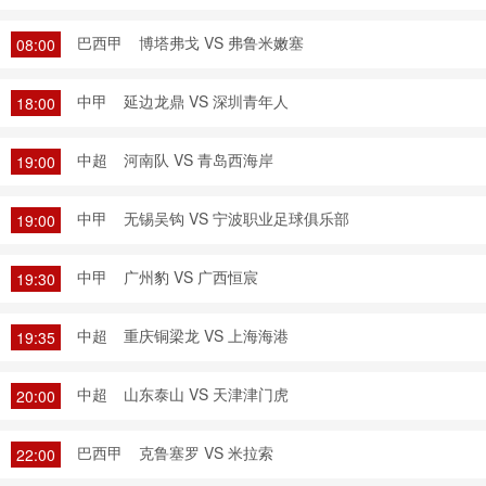
巴西甲
博塔弗戈 VS 弗鲁米嫩塞
08:00
中甲
延边龙鼎 VS 深圳青年人
18:00
中超
河南队 VS 青岛西海岸
19:00
中甲
无锡吴钩 VS 宁波职业足球俱乐部
19:00
中甲
广州豹 VS 广西恒宸
19:30
中超
重庆铜梁龙 VS 上海海港
19:35
中超
山东泰山 VS 天津津门虎
20:00
巴西甲
克鲁塞罗 VS 米拉索
22:00