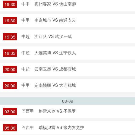
中甲
梅州客家 VS 佛山南狮
19:30
中甲
南京城市 VS 南通支云
19:30
中超
浙江队 VS 武汉三镇
19:35
中超
大连英博 VS 辽宁铁人
19:35
中超
云南玉昆 VS 成都蓉城
20:00
中甲
定南赣联 VS 大连鲲城
20:00
08-09
巴西甲
格雷米奥 VS 圣保罗
03:00
巴西甲
瑞模贝雷 VS 米内罗竞技
05:30