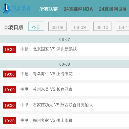
所有联赛
24直播网NBA
24直播网世界
今日
08-08
08-09
08-10
08-1
比赛日期
08-07
中超
北京国安 VS 深圳新鹏城
19:35
08-08
中超
青岛海牛 VS 上海申花
19:00
中甲
苏州东吴 VS 长春亚泰
19:00
中甲
石家庄功夫 VS 陕西联合月亮泊队
19:30
中甲
梅州客家 VS 佛山南狮
19:30