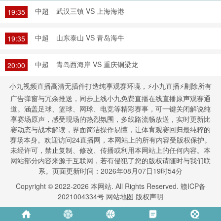
中超
武汉三镇 VS 上海海港
19:35
中超
山东泰山 VS 青岛海牛
19:35
中超
青岛西海岸 VS 重庆铜梁龙
20:00
小九视频直播高清无插件打造纯享观赛环境，⚡小九直播⚡剔除所有
广告弹窗与冗余推送，同步上线小九免费直播在线直播原声观赛通
道。涵盖足球、篮球、网球、电竞等精彩赛事，可一键关闭解说纯
享赛场原声，感受现场的热烈氛围，多线路流畅放送，实时更新比
赛动态与战术解读，界面简洁操作易懂，让体育观赛回归最纯粹的
赛场本身。欢迎访问24直播网，本网站上的所有内容受版权保护。
未经许可，禁止复制、修改、传播或利用本网站上的任何内容。本
网站部分内容来源于互联网，若有侵犯了您的版权请随时与我们联
系。页面更新时间：2026年08月07日19时54分
Copyright © 2022-
2026
本网站. All Rights Reserved.
赣ICP备
2021004334号
网站地图
版权声明