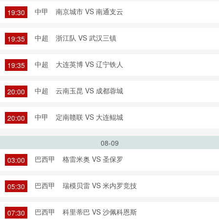
中甲
南京城市 VS 南通支云
19:30
中超
浙江队 VS 武汉三镇
19:35
中超
大连英博 VS 辽宁铁人
19:35
中超
云南玉昆 VS 成都蓉城
20:00
中甲
定南赣联 VS 大连鲲城
20:00
08-09
巴西甲
格雷米奥 VS 圣保罗
03:00
巴西甲
瑞模贝雷 VS 米内罗竞技
05:30
巴西甲
科里蒂巴 VS 沙佩科恩斯
07:30