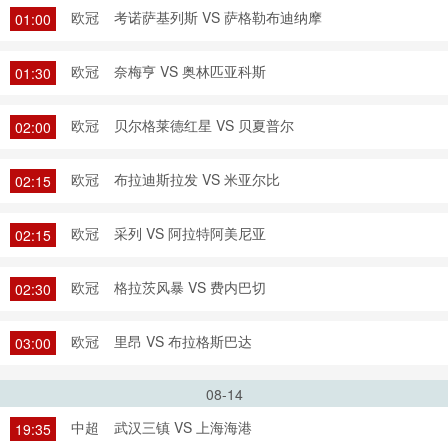
欧冠
考诺萨基列斯 VS 萨格勒布迪纳摩
01:00
欧冠
奈梅亨 VS 奥林匹亚科斯
01:30
欧冠
贝尔格莱德红星 VS 贝夏普尔
02:00
欧冠
布拉迪斯拉发 VS 米亚尔比
02:15
欧冠
采列 VS 阿拉特阿美尼亚
02:15
欧冠
格拉茨风暴 VS 费内巴切
02:30
欧冠
里昂 VS 布拉格斯巴达
03:00
08-14
中超
武汉三镇 VS 上海海港
19:35