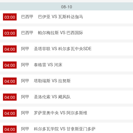
08-10
巴西甲
巴伊亚 VS 瓦斯科达伽马
03:00
巴西甲
帕尔梅拉斯 VS 巴西国际
03:00
阿甲
圣塔菲联 VS 科尔多瓦中央SDE
04:00
阿甲
泰格雷 VS 河床
04:00
阿甲
塔勒瑞斯 VS 拉努斯
04:00
阿甲
圣洛伦索 VS 飓风队
04:00
阿甲
罗萨里奥中央 VS 阿尔多斯维
04:00
阿甲
科尔多瓦学院 VS 甘拿斯亚门多萨
04:00