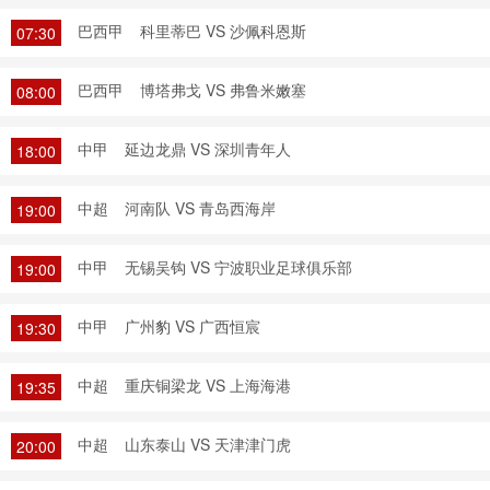
巴西甲
科里蒂巴 VS 沙佩科恩斯
07:30
巴西甲
博塔弗戈 VS 弗鲁米嫩塞
08:00
中甲
延边龙鼎 VS 深圳青年人
18:00
中超
河南队 VS 青岛西海岸
19:00
中甲
无锡吴钩 VS 宁波职业足球俱乐部
19:00
中甲
广州豹 VS 广西恒宸
19:30
中超
重庆铜梁龙 VS 上海海港
19:35
中超
山东泰山 VS 天津津门虎
20:00