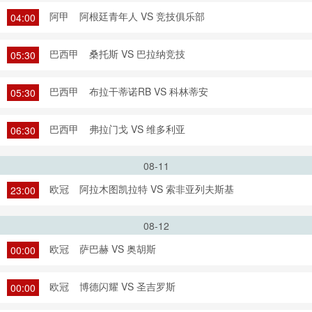
阿甲
阿根廷青年人 VS 竞技俱乐部
04:00
巴西甲
桑托斯 VS 巴拉纳竞技
05:30
巴西甲
布拉干蒂诺RB VS 科林蒂安
05:30
巴西甲
弗拉门戈 VS 维多利亚
06:30
08-11
欧冠
阿拉木图凯拉特 VS 索非亚列夫斯基
23:00
08-12
欧冠
萨巴赫 VS 奥胡斯
00:00
欧冠
博德闪耀 VS 圣吉罗斯
00:00