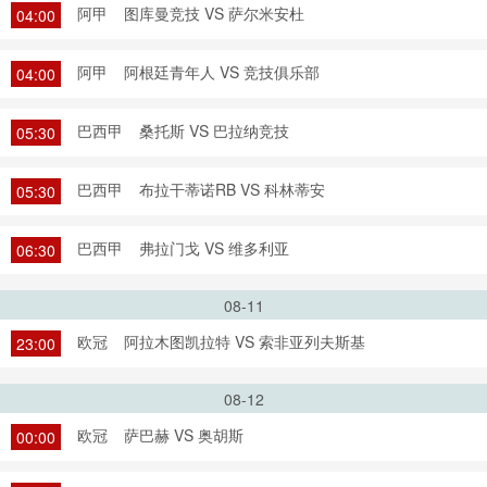
阿甲
图库曼竞技 VS 萨尔米安杜
04:00
阿甲
阿根廷青年人 VS 竞技俱乐部
04:00
巴西甲
桑托斯 VS 巴拉纳竞技
05:30
巴西甲
布拉干蒂诺RB VS 科林蒂安
05:30
巴西甲
弗拉门戈 VS 维多利亚
06:30
08-11
欧冠
阿拉木图凯拉特 VS 索非亚列夫斯基
23:00
08-12
欧冠
萨巴赫 VS 奥胡斯
00:00