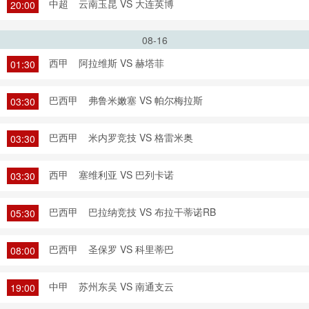
中超
云南玉昆 VS 大连英博
20:00
08-16
西甲
阿拉维斯 VS 赫塔菲
01:30
巴西甲
弗鲁米嫩塞 VS 帕尔梅拉斯
03:30
巴西甲
米内罗竞技 VS 格雷米奥
03:30
西甲
塞维利亚 VS 巴列卡诺
03:30
巴西甲
巴拉纳竞技 VS 布拉干蒂诺RB
05:30
巴西甲
圣保罗 VS 科里蒂巴
08:00
中甲
苏州东吴 VS 南通支云
19:00