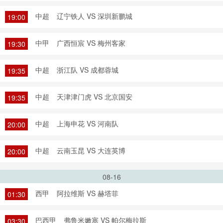
中超
辽宁铁人 VS 深圳新鹏城
19:00
中甲
广西恒宸 VS 梅州客家
19:30
中超
浙江队 VS 成都蓉城
19:35
中超
天津津门虎 VS 北京国安
19:35
中超
上海申花 VS 河南队
20:00
中超
云南玉昆 VS 大连英博
20:00
08-16
西甲
阿拉维斯 VS 赫塔菲
01:30
巴西甲
弗鲁米嫩塞 VS 帕尔梅拉斯
03:30