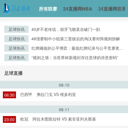
所有联赛
24直播网NBA
24直播网世界
足球快讯
40岁不老传说，假牙飞吻直击破门一刻
足球快讯
48强赛制中小组第三晋级后的淘汰赛对阵规则拆解
足球热讯
红牌阈值的公平博弈：最低红牌纪录与公平竞赛奖评
审逻辑的演化
足球热讯
“规则之墙：当世界杯新规封存任意球的诗意密码”
足球直播
08-10
巴西甲
弗拉门戈 VS 维多利亚
06:30
08-11
欧冠
阿拉木图凯拉特 VS 索非亚列夫斯基
23:00