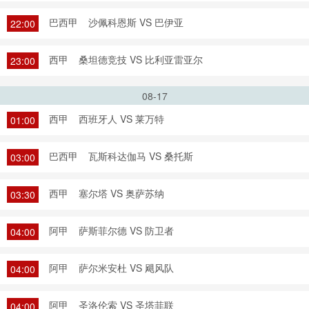
巴西甲
沙佩科恩斯 VS 巴伊亚
22:00
西甲
桑坦德竞技 VS 比利亚雷亚尔
23:00
08-17
西甲
西班牙人 VS 莱万特
01:00
巴西甲
瓦斯科达伽马 VS 桑托斯
03:00
西甲
塞尔塔 VS 奥萨苏纳
03:30
阿甲
萨斯菲尔德 VS 防卫者
04:00
阿甲
萨尔米安杜 VS 飓风队
04:00
阿甲
圣洛伦索 VS 圣塔菲联
04:00