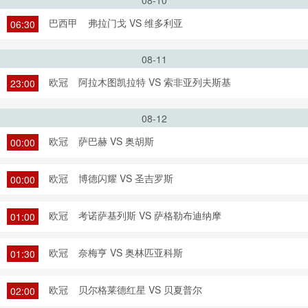
08-10
巴西甲
弗拉门戈 VS 维多利亚
06:30
08-11
欧冠
阿拉木图凯拉特 VS 索非亚列夫斯基
23:00
08-12
欧冠
萨巴赫 VS 奥胡斯
00:00
欧冠
博德闪耀 VS 圣吉罗斯
00:00
欧冠
考诺萨基列斯 VS 萨格勒布迪纳摩
01:00
欧冠
奈梅亨 VS 奥林匹亚科斯
01:30
欧冠
贝尔格莱德红星 VS 贝夏普尔
02:00