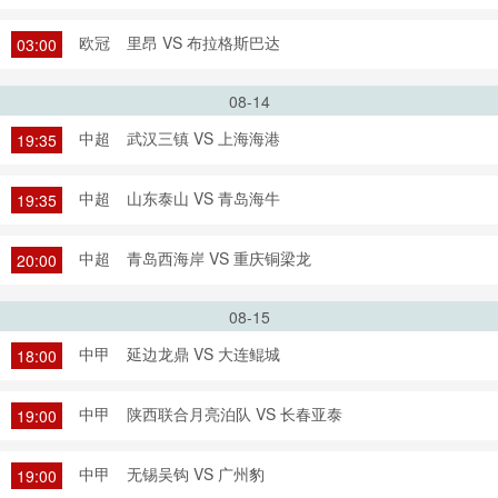
欧冠
里昂 VS 布拉格斯巴达
03:00
08-14
中超
武汉三镇 VS 上海海港
19:35
中超
山东泰山 VS 青岛海牛
19:35
中超
青岛西海岸 VS 重庆铜梁龙
20:00
08-15
中甲
延边龙鼎 VS 大连鲲城
18:00
中甲
陕西联合月亮泊队 VS 长春亚泰
19:00
中甲
无锡吴钩 VS 广州豹
19:00