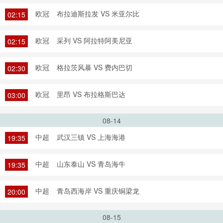
欧冠
布拉迪斯拉发 VS 米亚尔比
02:15
欧冠
采列 VS 阿拉特阿美尼亚
02:15
欧冠
格拉茨风暴 VS 费内巴切
02:30
欧冠
里昂 VS 布拉格斯巴达
03:00
08-14
中超
武汉三镇 VS 上海海港
19:35
中超
山东泰山 VS 青岛海牛
19:35
中超
青岛西海岸 VS 重庆铜梁龙
20:00
08-15