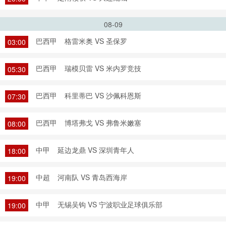
08-09
巴西甲
格雷米奥 VS 圣保罗
03:00
巴西甲
瑞模贝雷 VS 米内罗竞技
05:30
巴西甲
科里蒂巴 VS 沙佩科恩斯
07:30
巴西甲
博塔弗戈 VS 弗鲁米嫩塞
08:00
中甲
延边龙鼎 VS 深圳青年人
18:00
中超
河南队 VS 青岛西海岸
19:00
中甲
无锡吴钩 VS 宁波职业足球俱乐部
19:00