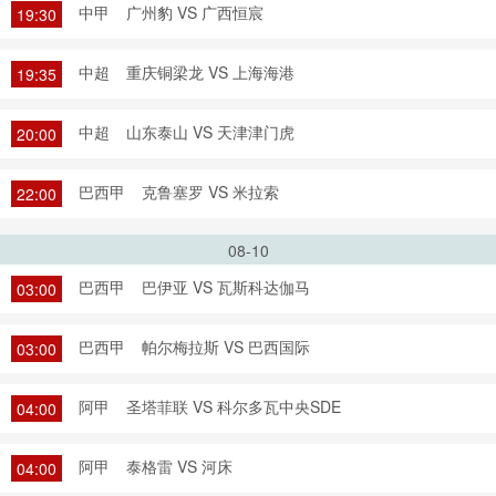
中甲
广州豹 VS 广西恒宸
19:30
中超
重庆铜梁龙 VS 上海海港
19:35
中超
山东泰山 VS 天津津门虎
20:00
巴西甲
克鲁塞罗 VS 米拉索
22:00
08-10
巴西甲
巴伊亚 VS 瓦斯科达伽马
03:00
巴西甲
帕尔梅拉斯 VS 巴西国际
03:00
阿甲
圣塔菲联 VS 科尔多瓦中央SDE
04:00
阿甲
泰格雷 VS 河床
04:00