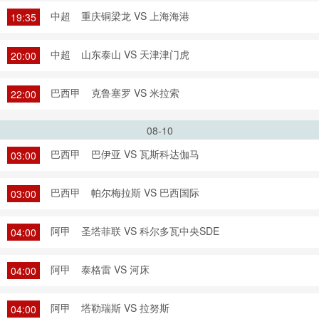
中超
重庆铜梁龙 VS 上海海港
19:35
中超
山东泰山 VS 天津津门虎
20:00
巴西甲
克鲁塞罗 VS 米拉索
22:00
08-10
巴西甲
巴伊亚 VS 瓦斯科达伽马
03:00
巴西甲
帕尔梅拉斯 VS 巴西国际
03:00
阿甲
圣塔菲联 VS 科尔多瓦中央SDE
04:00
阿甲
泰格雷 VS 河床
04:00
阿甲
塔勒瑞斯 VS 拉努斯
04:00