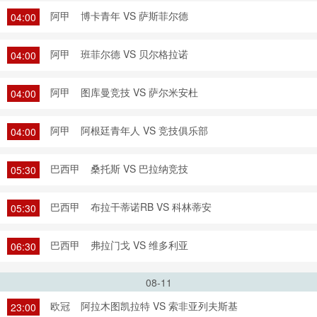
阿甲
博卡青年 VS 萨斯菲尔德
04:00
阿甲
班菲尔德 VS 贝尔格拉诺
04:00
阿甲
图库曼竞技 VS 萨尔米安杜
04:00
阿甲
阿根廷青年人 VS 竞技俱乐部
04:00
巴西甲
桑托斯 VS 巴拉纳竞技
05:30
巴西甲
布拉干蒂诺RB VS 科林蒂安
05:30
巴西甲
弗拉门戈 VS 维多利亚
06:30
08-11
欧冠
阿拉木图凯拉特 VS 索非亚列夫斯基
23:00