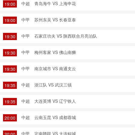
中超
青岛海牛 VS 上海申花
19:00
中甲
苏州东吴 VS 长春亚泰
19:00
中甲
石家庄功夫 VS 陕西联合月亮泊队
19:30
中甲
梅州客家 VS 佛山南狮
19:30
中甲
南京城市 VS 南通支云
19:30
中超
浙江队 VS 武汉三镇
19:35
中超
大连英博 VS 辽宁铁人
19:35
中超
云南玉昆 VS 成都蓉城
20:00
中甲
定南赣联 VS 大连鲲城
20:00