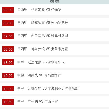
08-09
巴西甲
格雷米奥 VS 圣保罗
03:00
巴西甲
瑞模贝雷 VS 米内罗竞技
05:30
巴西甲
科里蒂巴 VS 沙佩科恩斯
07:30
巴西甲
博塔弗戈 VS 弗鲁米嫩塞
08:00
中甲
延边龙鼎 VS 深圳青年人
18:00
中超
河南队 VS 青岛西海岸
19:00
中甲
无锡吴钩 VS 宁波职业足球俱乐部
19:00
中甲
广州豹 VS 广西恒宸
19:30