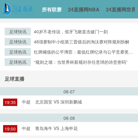
所有联赛
24直播网NBA
24直播网世界
足球快讯
40岁不老传说，假牙飞吻直击破门一刻
足球快讯
48强赛制中小组第三晋级后的淘汰赛对阵规则拆解
足球热讯
红牌阈值的公平博弈：最低红牌纪录与公平竞赛奖评
审逻辑的演化
足球热讯
“规则之墙：当世界杯新规封存任意球的诗意密码”
足球直播
08-07
中超
北京国安 VS 深圳新鹏城
19:35
08-08
中超
青岛海牛 VS 上海申花
19:00