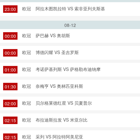
欧冠
阿拉木图凯拉特 VS 索非亚列夫斯基
23:00
08-12
欧冠
萨巴赫 VS 奥胡斯
00:00
欧冠
博德闪耀 VS 圣吉罗斯
00:00
欧冠
考诺萨基列斯 VS 萨格勒布迪纳摩
01:00
欧冠
奈梅亨 VS 奥林匹亚科斯
01:30
欧冠
贝尔格莱德红星 VS 贝夏普尔
02:00
欧冠
布拉迪斯拉发 VS 米亚尔比
02:15
欧冠
采列 VS 阿拉特阿美尼亚
02:15