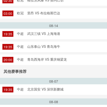
欧冠
格拉茨风暴 VS 费内巴切
02:30
欧冠
里昂 VS 布拉格斯巴达
03:00
08-14
中超
武汉三镇 VS 上海海港
19:35
中超
山东泰山 VS 青岛海牛
19:35
中超
青岛西海岸 VS 重庆铜梁龙
20:00
其他赛事推荐
08-07
中超
北京国安 VS 深圳新鹏城
19:35
08-08