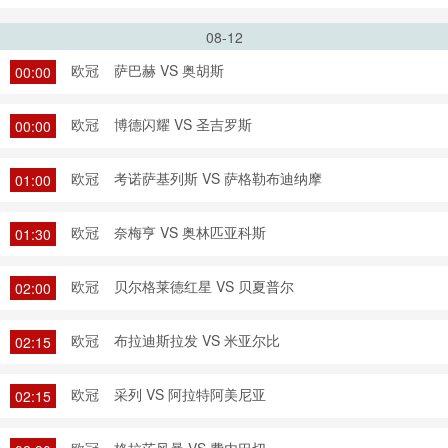
08-12
欧冠
萨巴赫 VS 奥胡斯
00:00
欧冠
博德闪耀 VS 圣吉罗斯
00:00
欧冠
考诺萨基列斯 VS 萨格勒布迪纳摩
01:00
欧冠
奈梅亨 VS 奥林匹亚科斯
01:30
欧冠
贝尔格莱德红星 VS 贝夏普尔
02:00
欧冠
布拉迪斯拉发 VS 米亚尔比
02:15
欧冠
采列 VS 阿拉特阿美尼亚
02:15