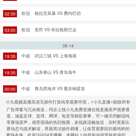
欧冠
格拉茨风暴 VS 费内巴切
02:30
欧冠
里昂 VS 布拉格斯巴达
03:00
08-14
中超
武汉三镇 VS 上海海港
19:35
中超
山东泰山 VS 青岛海牛
19:35
中超
青岛西海岸 VS 重庆铜梁龙
20:00
小九视频直播高清无插件打造纯享观赛环境，⚡小九直播⚡剔除所有
广告弹窗与冗余推送，同步上线小九免费直播在线直播原声观赛通
道。涵盖足球、篮球、网球、电竞等精彩赛事，可一键关闭解说纯
享赛场原声，感受现场的热烈氛围，多线路流畅放送，实时更新比
赛动态与战术解读，界面简洁操作易懂，让体育观赛回归最纯粹的
赛场本身。欢迎访问24直播网，本网站上的所有内容受版权保护。