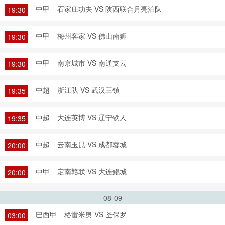
中甲
石家庄功夫 VS 陕西联合月亮泊队
19:30
中甲
梅州客家 VS 佛山南狮
19:30
中甲
南京城市 VS 南通支云
19:30
中超
浙江队 VS 武汉三镇
19:35
中超
大连英博 VS 辽宁铁人
19:35
中超
云南玉昆 VS 成都蓉城
20:00
中甲
定南赣联 VS 大连鲲城
20:00
08-09
巴西甲
格雷米奥 VS 圣保罗
03:00