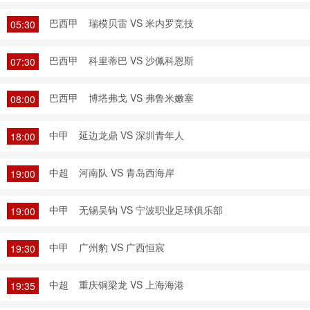
巴西甲
瑞模贝雷 VS 米内罗竞技
05:30
巴西甲
科里蒂巴 VS 沙佩科恩斯
07:30
巴西甲
博塔弗戈 VS 弗鲁米嫩塞
08:00
中甲
延边龙鼎 VS 深圳青年人
18:00
中超
河南队 VS 青岛西海岸
19:00
中甲
无锡吴钩 VS 宁波职业足球俱乐部
19:00
中甲
广州豹 VS 广西恒宸
19:30
中超
重庆铜梁龙 VS 上海海港
19:35