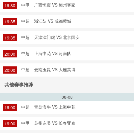
中甲
广西恒宸 VS 梅州客家
19:30
中超
浙江队 VS 成都蓉城
19:35
中超
天津津门虎 VS 北京国安
19:35
中超
上海申花 VS 河南队
20:00
中超
云南玉昆 VS 大连英博
20:00
其他赛事推荐
08-08
中超
青岛海牛 VS 上海申花
19:00
中甲
苏州东吴 VS 长春亚泰
19:00