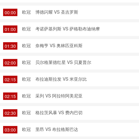
欧冠
博德闪耀 VS 圣吉罗斯
00:00
欧冠
考诺萨基列斯 VS 萨格勒布迪纳摩
01:00
欧冠
奈梅亨 VS 奥林匹亚科斯
01:30
欧冠
贝尔格莱德红星 VS 贝夏普尔
02:00
欧冠
布拉迪斯拉发 VS 米亚尔比
02:15
欧冠
采列 VS 阿拉特阿美尼亚
02:15
欧冠
格拉茨风暴 VS 费内巴切
02:30
欧冠
里昂 VS 布拉格斯巴达
03:00