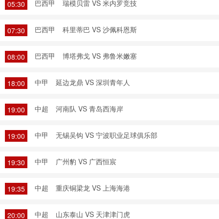
巴西甲
瑞模贝雷 VS 米内罗竞技
05:30
巴西甲
科里蒂巴 VS 沙佩科恩斯
07:30
巴西甲
博塔弗戈 VS 弗鲁米嫩塞
08:00
中甲
延边龙鼎 VS 深圳青年人
18:00
中超
河南队 VS 青岛西海岸
19:00
中甲
无锡吴钩 VS 宁波职业足球俱乐部
19:00
中甲
广州豹 VS 广西恒宸
19:30
中超
重庆铜梁龙 VS 上海海港
19:35
中超
山东泰山 VS 天津津门虎
20:00