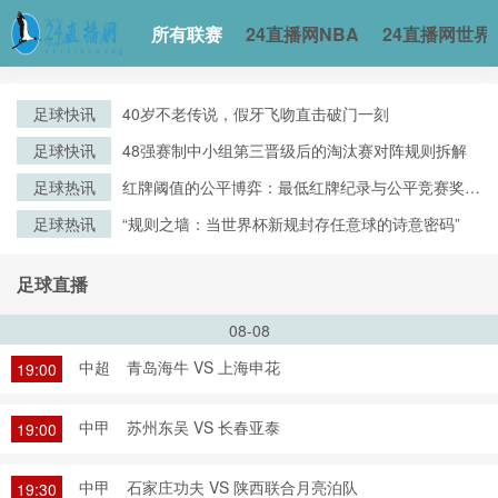
所有联赛
24直播网NBA
24直播网世界
足球快讯
40岁不老传说，假牙飞吻直击破门一刻
足球快讯
48强赛制中小组第三晋级后的淘汰赛对阵规则拆解
足球热讯
红牌阈值的公平博弈：最低红牌纪录与公平竞赛奖评
审逻辑的演化
足球热讯
“规则之墙：当世界杯新规封存任意球的诗意密码”
足球直播
08-08
中超
青岛海牛 VS 上海申花
19:00
中甲
苏州东吴 VS 长春亚泰
19:00
中甲
石家庄功夫 VS 陕西联合月亮泊队
19:30