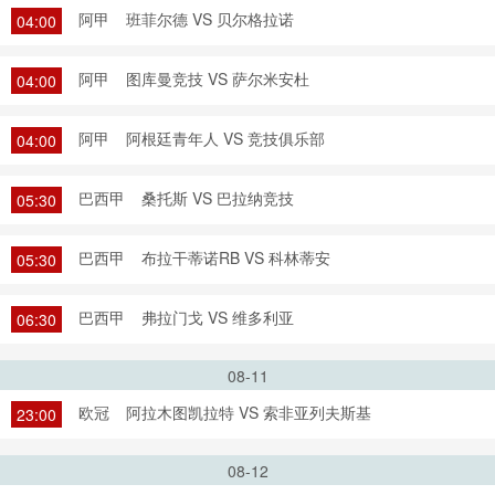
阿甲
班菲尔德 VS 贝尔格拉诺
04:00
阿甲
图库曼竞技 VS 萨尔米安杜
04:00
阿甲
阿根廷青年人 VS 竞技俱乐部
04:00
巴西甲
桑托斯 VS 巴拉纳竞技
05:30
巴西甲
布拉干蒂诺RB VS 科林蒂安
05:30
巴西甲
弗拉门戈 VS 维多利亚
06:30
08-11
欧冠
阿拉木图凯拉特 VS 索非亚列夫斯基
23:00
08-12