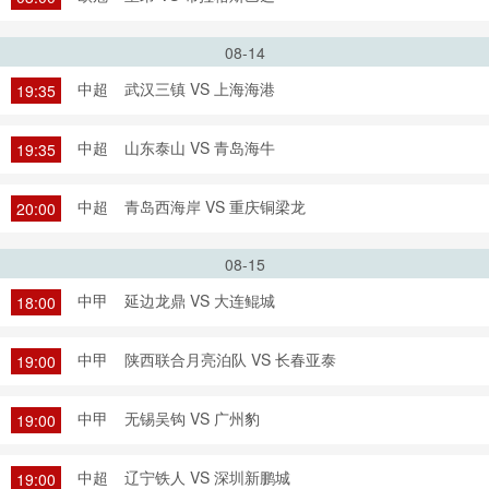
08-14
中超
武汉三镇 VS 上海海港
19:35
中超
山东泰山 VS 青岛海牛
19:35
中超
青岛西海岸 VS 重庆铜梁龙
20:00
08-15
中甲
延边龙鼎 VS 大连鲲城
18:00
中甲
陕西联合月亮泊队 VS 长春亚泰
19:00
中甲
无锡吴钩 VS 广州豹
19:00
中超
辽宁铁人 VS 深圳新鹏城
19:00