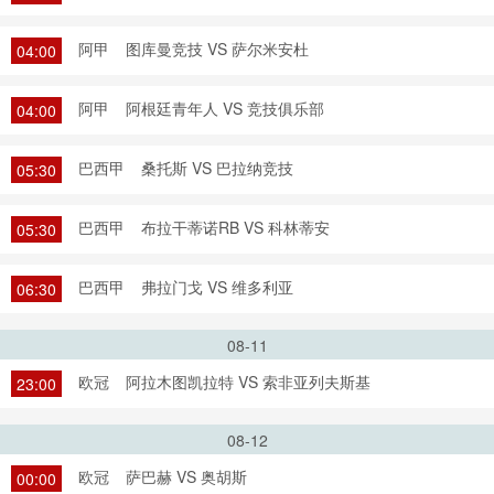
阿甲
图库曼竞技 VS 萨尔米安杜
04:00
阿甲
阿根廷青年人 VS 竞技俱乐部
04:00
巴西甲
桑托斯 VS 巴拉纳竞技
05:30
巴西甲
布拉干蒂诺RB VS 科林蒂安
05:30
巴西甲
弗拉门戈 VS 维多利亚
06:30
08-11
欧冠
阿拉木图凯拉特 VS 索非亚列夫斯基
23:00
08-12
欧冠
萨巴赫 VS 奥胡斯
00:00