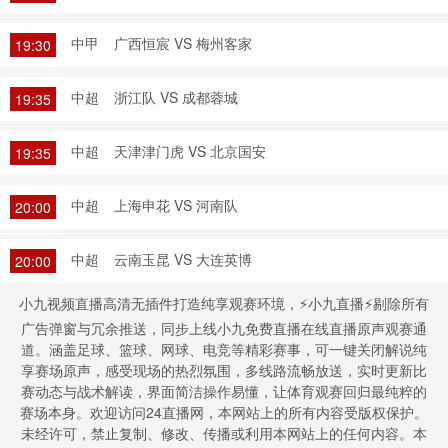
中甲
广西恒宸 VS 梅州客家
19:30
中超
浙江队 VS 成都蓉城
19:35
中超
天津津门虎 VS 北京国安
19:35
中超
上海申花 VS 河南队
20:00
中超
云南玉昆 VS 大连英博
20:00
小九视频直播高清无插件打造纯享观赛环境，⚡小九直播⚡剔除所有
广告弹窗与冗余推送，同步上线小九免费直播在线直播原声观赛通
道。涵盖足球、篮球、网球、电竞等精彩赛事，可一键关闭解说纯
享赛场原声，感受现场的热烈氛围，多线路流畅放送，实时更新比
赛动态与战术解读，界面简洁操作易懂，让体育观赛回归最纯粹的
赛场本身。欢迎访问24直播网，本网站上的所有内容受版权保护。
未经许可，禁止复制、修改、传播或利用本网站上的任何内容。本