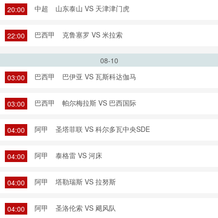
中超
山东泰山 VS 天津津门虎
20:00
巴西甲
克鲁塞罗 VS 米拉索
22:00
08-10
巴西甲
巴伊亚 VS 瓦斯科达伽马
03:00
巴西甲
帕尔梅拉斯 VS 巴西国际
03:00
阿甲
圣塔菲联 VS 科尔多瓦中央SDE
04:00
阿甲
泰格雷 VS 河床
04:00
阿甲
塔勒瑞斯 VS 拉努斯
04:00
阿甲
圣洛伦索 VS 飓风队
04:00