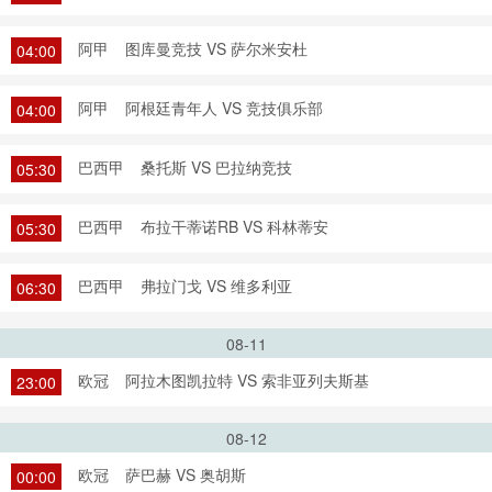
阿甲
图库曼竞技 VS 萨尔米安杜
04:00
阿甲
阿根廷青年人 VS 竞技俱乐部
04:00
巴西甲
桑托斯 VS 巴拉纳竞技
05:30
巴西甲
布拉干蒂诺RB VS 科林蒂安
05:30
巴西甲
弗拉门戈 VS 维多利亚
06:30
08-11
欧冠
阿拉木图凯拉特 VS 索非亚列夫斯基
23:00
08-12
欧冠
萨巴赫 VS 奥胡斯
00:00