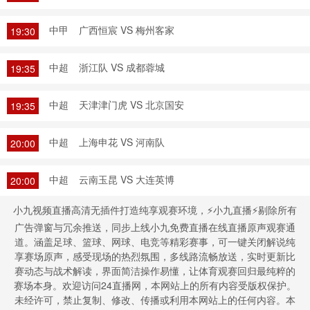
中甲
广西恒宸 VS 梅州客家
19:30
中超
浙江队 VS 成都蓉城
19:35
中超
天津津门虎 VS 北京国安
19:35
中超
上海申花 VS 河南队
20:00
中超
云南玉昆 VS 大连英博
20:00
小九视频直播高清无插件打造纯享观赛环境，⚡小九直播⚡剔除所有
广告弹窗与冗余推送，同步上线小九免费直播在线直播原声观赛通
道。涵盖足球、篮球、网球、电竞等精彩赛事，可一键关闭解说纯
享赛场原声，感受现场的热烈氛围，多线路流畅放送，实时更新比
赛动态与战术解读，界面简洁操作易懂，让体育观赛回归最纯粹的
赛场本身。欢迎访问24直播网，本网站上的所有内容受版权保护。
未经许可，禁止复制、修改、传播或利用本网站上的任何内容。本