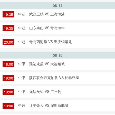
08-14
中超
武汉三镇 VS 上海海港
19:35
中超
山东泰山 VS 青岛海牛
19:35
中超
青岛西海岸 VS 重庆铜梁龙
20:00
08-15
中甲
延边龙鼎 VS 大连鲲城
18:00
中甲
陕西联合月亮泊队 VS 长春亚泰
19:00
中甲
无锡吴钩 VS 广州豹
19:00
中超
辽宁铁人 VS 深圳新鹏城
19:00