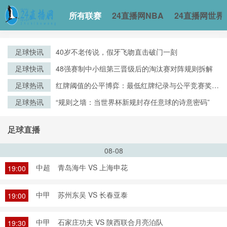
所有联赛
24直播网NBA
24直播网世界
足球快讯
40岁不老传说，假牙飞吻直击破门一刻
足球快讯
48强赛制中小组第三晋级后的淘汰赛对阵规则拆解
足球热讯
红牌阈值的公平博弈：最低红牌纪录与公平竞赛奖评
审逻辑的演化
足球热讯
“规则之墙：当世界杯新规封存任意球的诗意密码”
足球直播
08-08
中超
青岛海牛 VS 上海申花
19:00
中甲
苏州东吴 VS 长春亚泰
19:00
中甲
石家庄功夫 VS 陕西联合月亮泊队
19:30