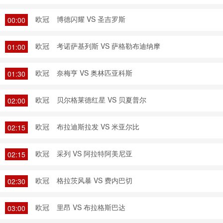
欧冠
博德闪耀 VS 圣吉罗斯
00:00
欧冠
考诺萨基列斯 VS 萨格勒布迪纳摩
01:00
欧冠
奈梅亨 VS 奥林匹亚科斯
01:30
欧冠
贝尔格莱德红星 VS 贝夏普尔
02:00
欧冠
布拉迪斯拉发 VS 米亚尔比
02:15
欧冠
采列 VS 阿拉特阿美尼亚
02:15
欧冠
格拉茨风暴 VS 费内巴切
02:30
欧冠
里昂 VS 布拉格斯巴达
03:00