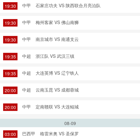
中甲
石家庄功夫 VS 陕西联合月亮泊队
19:30
中甲
梅州客家 VS 佛山南狮
19:30
中甲
南京城市 VS 南通支云
19:30
中超
浙江队 VS 武汉三镇
19:35
中超
大连英博 VS 辽宁铁人
19:35
中超
云南玉昆 VS 成都蓉城
20:00
中甲
定南赣联 VS 大连鲲城
20:00
08-09
巴西甲
格雷米奥 VS 圣保罗
03:00