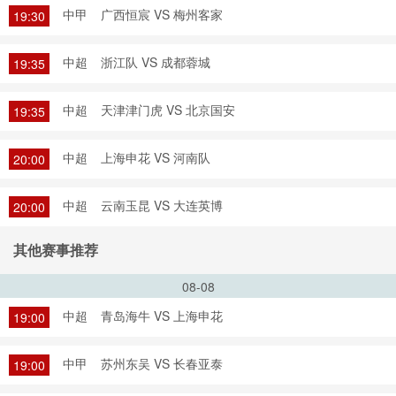
中甲
广西恒宸 VS 梅州客家
19:30
中超
浙江队 VS 成都蓉城
19:35
中超
天津津门虎 VS 北京国安
19:35
中超
上海申花 VS 河南队
20:00
中超
云南玉昆 VS 大连英博
20:00
其他赛事推荐
08-08
中超
青岛海牛 VS 上海申花
19:00
中甲
苏州东吴 VS 长春亚泰
19:00