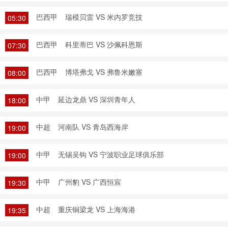
巴西甲
瑞模贝雷 VS 米内罗竞技
05:30
巴西甲
科里蒂巴 VS 沙佩科恩斯
07:30
巴西甲
博塔弗戈 VS 弗鲁米嫩塞
08:00
中甲
延边龙鼎 VS 深圳青年人
18:00
中超
河南队 VS 青岛西海岸
19:00
中甲
无锡吴钩 VS 宁波职业足球俱乐部
19:00
中甲
广州豹 VS 广西恒宸
19:30
中超
重庆铜梁龙 VS 上海海港
19:35