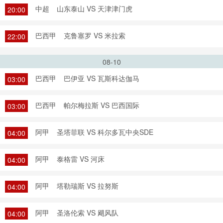
中超
山东泰山 VS 天津津门虎
20:00
巴西甲
克鲁塞罗 VS 米拉索
22:00
08-10
巴西甲
巴伊亚 VS 瓦斯科达伽马
03:00
巴西甲
帕尔梅拉斯 VS 巴西国际
03:00
阿甲
圣塔菲联 VS 科尔多瓦中央SDE
04:00
阿甲
泰格雷 VS 河床
04:00
阿甲
塔勒瑞斯 VS 拉努斯
04:00
阿甲
圣洛伦索 VS 飓风队
04:00