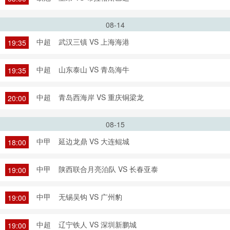
08-14
中超
武汉三镇 VS 上海海港
19:35
中超
山东泰山 VS 青岛海牛
19:35
中超
青岛西海岸 VS 重庆铜梁龙
20:00
08-15
中甲
延边龙鼎 VS 大连鲲城
18:00
中甲
陕西联合月亮泊队 VS 长春亚泰
19:00
中甲
无锡吴钩 VS 广州豹
19:00
中超
辽宁铁人 VS 深圳新鹏城
19:00