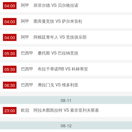
阿甲
班菲尔德 VS 贝尔格拉诺
04:00
阿甲
图库曼竞技 VS 萨尔米安杜
04:00
阿甲
阿根廷青年人 VS 竞技俱乐部
04:00
巴西甲
桑托斯 VS 巴拉纳竞技
05:30
巴西甲
布拉干蒂诺RB VS 科林蒂安
05:30
巴西甲
弗拉门戈 VS 维多利亚
06:30
08-11
欧冠
阿拉木图凯拉特 VS 索非亚列夫斯基
23:00
08-12