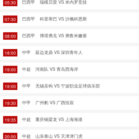
巴西甲
瑞模贝雷 VS 米内罗竞技
05:30
巴西甲
科里蒂巴 VS 沙佩科恩斯
07:30
巴西甲
博塔弗戈 VS 弗鲁米嫩塞
08:00
中甲
延边龙鼎 VS 深圳青年人
18:00
中超
河南队 VS 青岛西海岸
19:00
中甲
无锡吴钩 VS 宁波职业足球俱乐部
19:00
中甲
广州豹 VS 广西恒宸
19:30
中超
重庆铜梁龙 VS 上海海港
19:35
中超
山东泰山 VS 天津津门虎
20:00