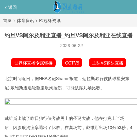
< 返回
首页
>
体育资讯
>
欧冠杯资讯
约旦VS阿尔及利亚直播_约旦VS阿尔及利亚在线直播
2026-06-22
世界杯直播专属链接
CCTV5
主队VS客队直播
北京时间近日，据NBA名记Shams报道，达拉斯独行侠队球星安东
尼-戴维斯遭遇轻微腹股沟拉伤，可能缺席几场比赛。
戴维斯出战了昨日独行侠客战勇士的圣诞大战，他在打完上半场
后，因腹股沟痉挛退出了比赛。在离场前，戴维斯出场10分53秒，4
投1中得到了3分3篮板1抢断2盖帽。