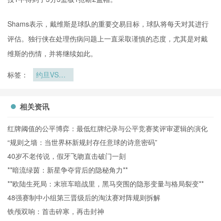
Shams表示，戴维斯是球队的重要交易目标，球队将每天对其进行
评估。独行侠在处理伤病问题上一直采取谨慎的态度，尤其是对戴
维斯的伤情，并将继续如此。
标签：
约旦VS阿
尔及利亚直
播约旦VS
阿尔及利亚
相关资讯
在线直播
红牌阈值的公平博弈：最低红牌纪录与公平竞赛奖评审逻辑的演化
“规则之墙：当世界杯新规封存任意球的诗意密码”
40岁不老传说，假牙飞吻直击破门一刻
**暗流绿茵：新星争夺背后的隐秘角力**
**欧陆生死局：末班车暗战里，黑马突围的隐形变量与格局裂变**
48强赛制中小组第三晋级后的淘汰赛对阵规则拆解
铁颅双响：首击碎寒，再击封神