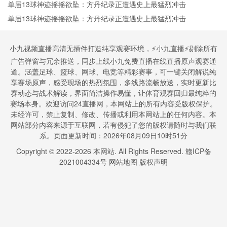
单届13球神迹摇摇欲坠：方丹纪录正遭遇史上最猛烈冲击
单届13球神迹摇摇欲坠：方丹纪录正遭遇史上最猛烈冲击
小九视频直播高清无插件打造纯享观赛环境，⚡小九直播⚡剔除所有
广告弹窗与冗余推送，同步上线小九免费直播在线直播原声观赛通
道。涵盖足球、篮球、网球、电竞等精彩赛事，可一键关闭解说纯
享赛场原声，感受现场的热烈氛围，多线路流畅放送，实时更新比
赛动态与战术解读，界面简洁操作易懂，让体育观赛回归最纯粹的
赛场本身。欢迎访问24直播网，本网站上的所有内容受版权保护。
未经许可，禁止复制、修改、传播或利用本网站上的任何内容。本
网站部分内容来源于互联网，若有侵犯了您的版权请随时与我们联
系。页面更新时间：2026年08月09日10时51分
Copyright © 2022-
2026
本网站. All Rights Reserved.
赣ICP备
2021004334号
网站地图
版权声明