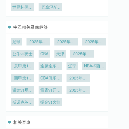
边裁跑动负
终结“世界
保守风格
预测：加拿
量
荷的量化关
杯冠军小组
世界杯保加
巴拿马VS
大、摩洛
系研究——
利亚：东欧
赛出局”魔
克罗地亚巴
哥、日本、
以北美世界
咒？
劲旅
拿马VS克
塞尔维亚
杯为例**
罗地亚直播
中乙相关录像标签
足球
2025年12
2025年12
2025年12
月26日
月25日
月20日
公牛vs骑士
CBA
天津
2025年12
月15日
意甲第15
渝超渝东北
辽宁
NBA杯西部
轮
三峡库区
1/4决赛
西甲第15
CBA俱乐部
2025年12
轮
杯南昌赛区
月1日
猛龙vs尼克
雷霆vs开拓
2025年11
斯
者
月27日
斯诺克英锦
掘金vs火箭
赛资格赛第
3轮
相关赛事