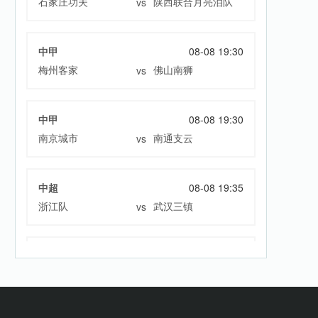
石家庄功夫
陕西联合月亮泊队
vs
中甲
08-08 19:30
梅州客家
佛山南狮
vs
中甲
08-08 19:30
南京城市
南通支云
vs
中超
08-08 19:35
浙江队
武汉三镇
vs
中超
08-08 19:35
大连英博
辽宁铁人
vs