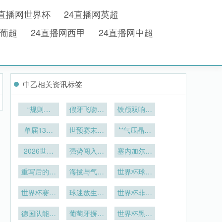
4直播网世界杯
24直播网英超
网葡超
24直播网西甲
24直播网中超
中乙相关资讯标签
“规则之
假牙飞吻直
铁颅双响：
墙：当世界
击破门一刻
首击碎寒
杯新规封存
单届13球
世预赛末轮
**气压晶片
任意球的诗
神迹摇摇欲
倒计时：各
引爆远程狙
坠：方丹纪
2026世界
意密码”
大洲出线积
强势闯入八
塞内加尔防
击：2026
录正遭遇史
杯小组赛跨
分格局的深
强
世界杯射门
线难挡三狮
上最猛烈冲
赛区球队驻
重写后的标
海拔与气压
度拆解
轨迹算法全
世界杯球迷
狂潮
地：航空枢
题如下：
击
的博弈：
赛后放生河
面进化**
纽协同部署
世界杯赛场
<br /> <br
球迷放生锦
2026世界
豚致多人中
世界杯非洲
/> **越位判
的战略分析
外
杯用球科学
鲤遭哄抢
荣耀！9 队
毒
罚精准度与
德国队能否
调校全解析
葡萄牙摒弃
出征展现力
世界杯黑马