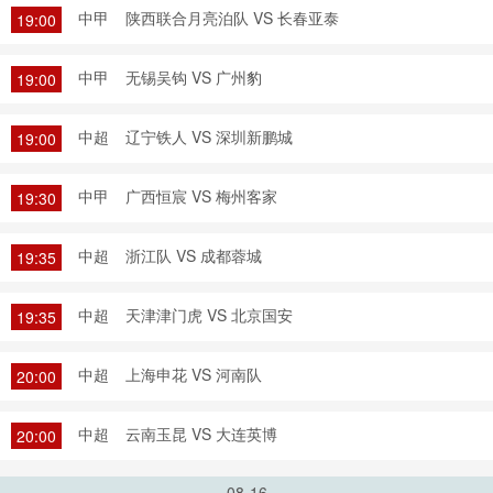
中甲
陕西联合月亮泊队 VS 长春亚泰
19:00
中甲
无锡吴钩 VS 广州豹
19:00
中超
辽宁铁人 VS 深圳新鹏城
19:00
中甲
广西恒宸 VS 梅州客家
19:30
中超
浙江队 VS 成都蓉城
19:35
中超
天津津门虎 VS 北京国安
19:35
中超
上海申花 VS 河南队
20:00
中超
云南玉昆 VS 大连英博
20:00
08-16