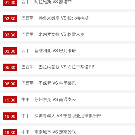
西甲
阿拉维斯 VS 赫塔菲
01:30
巴西甲
弗鲁米嫩塞 VS 帕尔梅拉斯
03:30
巴西甲
米内罗竞技 VS 格雷米奥
03:30
西甲
塞维利亚 VS 巴列卡诺
03:30
巴西甲
巴拉纳竞技 VS 布拉干蒂诺RB
05:30
巴西甲
圣保罗 VS 科里蒂巴
08:00
中甲
苏州东吴 VS 南通支云
19:00
中甲
深圳青年人 VS 宁波职业足球俱乐部
19:00
中甲
南京城市 VS 定南赣联
19:30