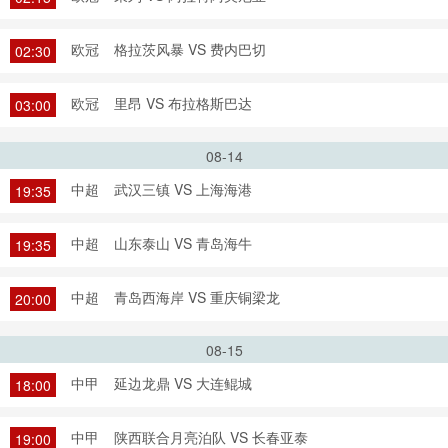
欧冠
格拉茨风暴 VS 费内巴切
02:30
欧冠
里昂 VS 布拉格斯巴达
03:00
08-14
中超
武汉三镇 VS 上海海港
19:35
中超
山东泰山 VS 青岛海牛
19:35
中超
青岛西海岸 VS 重庆铜梁龙
20:00
08-15
中甲
延边龙鼎 VS 大连鲲城
18:00
中甲
陕西联合月亮泊队 VS 长春亚泰
19:00