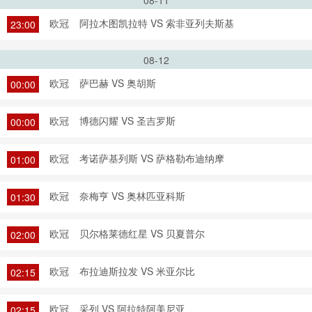
08-11
欧冠
阿拉木图凯拉特 VS 索非亚列夫斯基
23:00
08-12
欧冠
萨巴赫 VS 奥胡斯
00:00
欧冠
博德闪耀 VS 圣吉罗斯
00:00
欧冠
考诺萨基列斯 VS 萨格勒布迪纳摩
01:00
欧冠
奈梅亨 VS 奥林匹亚科斯
01:30
欧冠
贝尔格莱德红星 VS 贝夏普尔
02:00
欧冠
布拉迪斯拉发 VS 米亚尔比
02:15
欧冠
采列 VS 阿拉特阿美尼亚
02:15