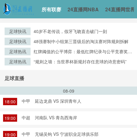
所有联赛
24直播网NBA
24直播网世界
足球快讯
40岁不老传说，假牙飞吻直击破门一刻
足球快讯
48强赛制中小组第三晋级后的淘汰赛对阵规则拆解
足球热讯
红牌阈值的公平博弈：最低红牌纪录与公平竞赛奖评
审逻辑的演化
足球热讯
“规则之墙：当世界杯新规封存任意球的诗意密码”
足球直播
08-09
中甲
延边龙鼎 VS 深圳青年人
18:00
中超
河南队 VS 青岛西海岸
19:00
中甲
无锡吴钩 VS 宁波职业足球俱乐部
19:00