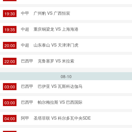
中甲
广州豹 VS 广西恒宸
19:30
中超
重庆铜梁龙 VS 上海海港
19:35
中超
山东泰山 VS 天津津门虎
20:00
巴西甲
克鲁塞罗 VS 米拉索
22:00
08-10
巴西甲
巴伊亚 VS 瓦斯科达伽马
03:00
巴西甲
帕尔梅拉斯 VS 巴西国际
03:00
阿甲
圣塔菲联 VS 科尔多瓦中央SDE
04:00