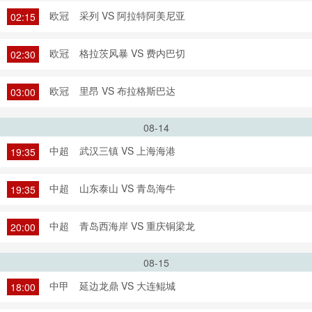
欧冠
采列 VS 阿拉特阿美尼亚
02:15
欧冠
格拉茨风暴 VS 费内巴切
02:30
欧冠
里昂 VS 布拉格斯巴达
03:00
08-14
中超
武汉三镇 VS 上海海港
19:35
中超
山东泰山 VS 青岛海牛
19:35
中超
青岛西海岸 VS 重庆铜梁龙
20:00
08-15
中甲
延边龙鼎 VS 大连鲲城
18:00