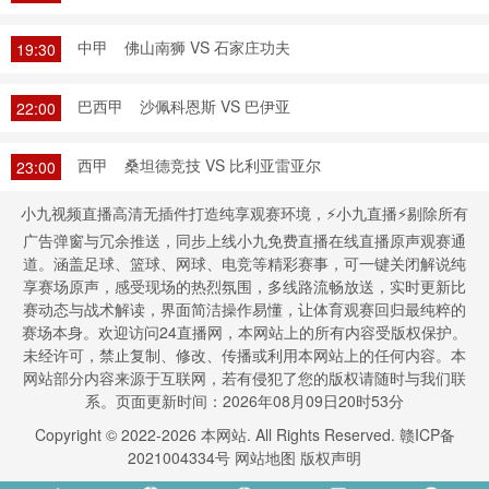
中甲
佛山南狮 VS 石家庄功夫
19:30
巴西甲
沙佩科恩斯 VS 巴伊亚
22:00
西甲
桑坦德竞技 VS 比利亚雷亚尔
23:00
小九视频直播高清无插件打造纯享观赛环境，⚡小九直播⚡剔除所有
广告弹窗与冗余推送，同步上线小九免费直播在线直播原声观赛通
道。涵盖足球、篮球、网球、电竞等精彩赛事，可一键关闭解说纯
享赛场原声，感受现场的热烈氛围，多线路流畅放送，实时更新比
赛动态与战术解读，界面简洁操作易懂，让体育观赛回归最纯粹的
赛场本身。欢迎访问24直播网，本网站上的所有内容受版权保护。
未经许可，禁止复制、修改、传播或利用本网站上的任何内容。本
网站部分内容来源于互联网，若有侵犯了您的版权请随时与我们联
系。页面更新时间：2026年08月09日20时53分
Copyright © 2022-
2026
本网站. All Rights Reserved.
赣ICP备
2021004334号
网站地图
版权声明