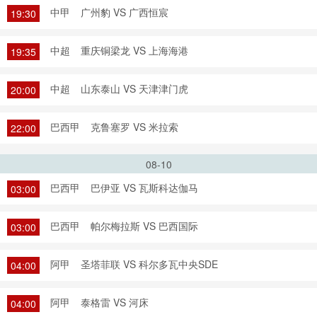
中甲
广州豹 VS 广西恒宸
19:30
中超
重庆铜梁龙 VS 上海海港
19:35
中超
山东泰山 VS 天津津门虎
20:00
巴西甲
克鲁塞罗 VS 米拉索
22:00
08-10
巴西甲
巴伊亚 VS 瓦斯科达伽马
03:00
巴西甲
帕尔梅拉斯 VS 巴西国际
03:00
阿甲
圣塔菲联 VS 科尔多瓦中央SDE
04:00
阿甲
泰格雷 VS 河床
04:00