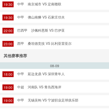
中甲
南京城市 VS 定南赣联
19:30
中甲
佛山南狮 VS 石家庄功夫
19:30
巴西甲
沙佩科恩斯 VS 巴伊亚
22:00
西甲
桑坦德竞技 VS 比利亚雷亚尔
23:00
其他赛事推荐
08-09
中甲
延边龙鼎 VS 深圳青年人
18:00
中超
河南队 VS 青岛西海岸
19:00
中甲
无锡吴钩 VS 宁波职业足球俱乐部
19:00