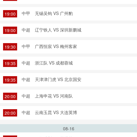
中甲
无锡吴钩 VS 广州豹
19:00
中超
辽宁铁人 VS 深圳新鹏城
19:00
中甲
广西恒宸 VS 梅州客家
19:30
中超
浙江队 VS 成都蓉城
19:35
中超
天津津门虎 VS 北京国安
19:35
中超
上海申花 VS 河南队
20:00
中超
云南玉昆 VS 大连英博
20:00
08-16