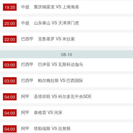
中超
重庆铜梁龙 VS 上海海港
19:35
中超
山东泰山 VS 天津津门虎
20:00
巴西甲
克鲁塞罗 VS 米拉索
22:00
08-10
巴西甲
巴伊亚 VS 瓦斯科达伽马
03:00
巴西甲
帕尔梅拉斯 VS 巴西国际
03:00
阿甲
圣塔菲联 VS 科尔多瓦中央SDE
04:00
阿甲
泰格雷 VS 河床
04:00
阿甲
塔勒瑞斯 VS 拉努斯
04:00