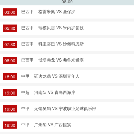
08-09
巴西甲
格雷米奥 VS 圣保罗
03:00
巴西甲
瑞模贝雷 VS 米内罗竞技
05:30
巴西甲
科里蒂巴 VS 沙佩科恩斯
07:30
巴西甲
博塔弗戈 VS 弗鲁米嫩塞
08:00
中甲
延边龙鼎 VS 深圳青年人
18:00
中超
河南队 VS 青岛西海岸
19:00
中甲
无锡吴钩 VS 宁波职业足球俱乐部
19:00
中甲
广州豹 VS 广西恒宸
19:30