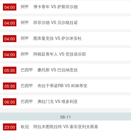
阿甲
博卡青年 VS 萨斯菲尔德
04:00
阿甲
班菲尔德 VS 贝尔格拉诺
04:00
阿甲
图库曼竞技 VS 萨尔米安杜
04:00
阿甲
阿根廷青年人 VS 竞技俱乐部
04:00
巴西甲
桑托斯 VS 巴拉纳竞技
05:30
巴西甲
布拉干蒂诺RB VS 科林蒂安
05:30
巴西甲
弗拉门戈 VS 维多利亚
06:30
08-11
欧冠
阿拉木图凯拉特 VS 索非亚列夫斯基
23:00