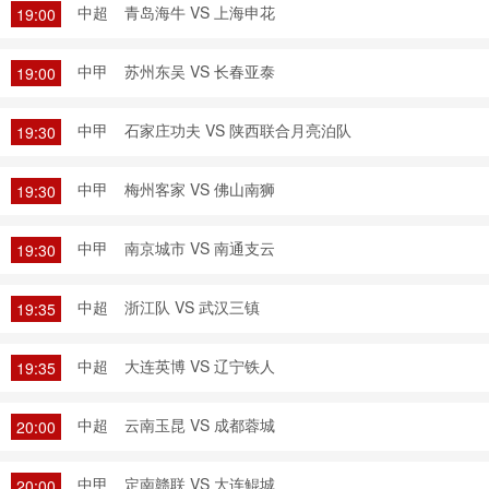
中超
青岛海牛 VS 上海申花
19:00
中甲
苏州东吴 VS 长春亚泰
19:00
中甲
石家庄功夫 VS 陕西联合月亮泊队
19:30
中甲
梅州客家 VS 佛山南狮
19:30
中甲
南京城市 VS 南通支云
19:30
中超
浙江队 VS 武汉三镇
19:35
中超
大连英博 VS 辽宁铁人
19:35
中超
云南玉昆 VS 成都蓉城
20:00
中甲
定南赣联 VS 大连鲲城
20:00