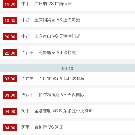
中甲
广州豹 VS 广西恒宸
19:30
中超
重庆铜梁龙 VS 上海海港
19:35
中超
山东泰山 VS 天津津门虎
20:00
巴西甲
克鲁塞罗 VS 米拉索
22:00
08-10
巴西甲
巴伊亚 VS 瓦斯科达伽马
03:00
巴西甲
帕尔梅拉斯 VS 巴西国际
03:00
阿甲
圣塔菲联 VS 科尔多瓦中央SDE
04:00
阿甲
泰格雷 VS 河床
04:00