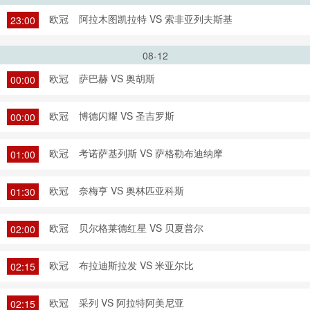
欧冠
阿拉木图凯拉特 VS 索非亚列夫斯基
23:00
08-12
欧冠
萨巴赫 VS 奥胡斯
00:00
欧冠
博德闪耀 VS 圣吉罗斯
00:00
欧冠
考诺萨基列斯 VS 萨格勒布迪纳摩
01:00
欧冠
奈梅亨 VS 奥林匹亚科斯
01:30
欧冠
贝尔格莱德红星 VS 贝夏普尔
02:00
欧冠
布拉迪斯拉发 VS 米亚尔比
02:15
欧冠
采列 VS 阿拉特阿美尼亚
02:15