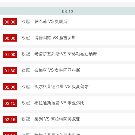
08-12
欧冠
萨巴赫 VS 奥胡斯
00:00
欧冠
博德闪耀 VS 圣吉罗斯
00:00
欧冠
考诺萨基列斯 VS 萨格勒布迪纳摩
01:00
欧冠
奈梅亨 VS 奥林匹亚科斯
01:30
欧冠
贝尔格莱德红星 VS 贝夏普尔
02:00
欧冠
布拉迪斯拉发 VS 米亚尔比
02:15
欧冠
采列 VS 阿拉特阿美尼亚
02:15