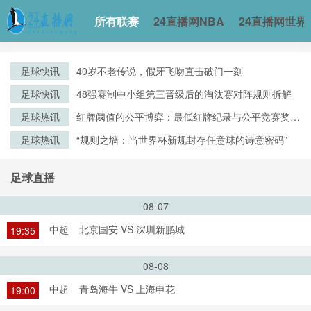
所有联赛
24直播网NBA
24直播网世界
足球快讯
40岁不老传说，假牙飞吻直击破门一刻
足球快讯
48强赛制中小组第三晋级后的淘汰赛对阵规则拆解
足球热讯
红牌阈值的公平博弈：最低红牌纪录与公平竞赛奖评
审逻辑的演化
足球热讯
“规则之墙：当世界杯新规封存任意球的诗意密码”
足球直播
08-07
中超
北京国安 VS 深圳新鹏城
19:35
08-08
中超
青岛海牛 VS 上海申花
19:00