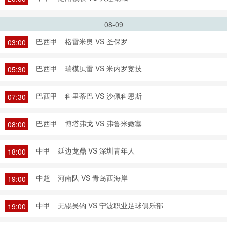
08-09
巴西甲
格雷米奥 VS 圣保罗
03:00
巴西甲
瑞模贝雷 VS 米内罗竞技
05:30
巴西甲
科里蒂巴 VS 沙佩科恩斯
07:30
巴西甲
博塔弗戈 VS 弗鲁米嫩塞
08:00
中甲
延边龙鼎 VS 深圳青年人
18:00
中超
河南队 VS 青岛西海岸
19:00
中甲
无锡吴钩 VS 宁波职业足球俱乐部
19:00