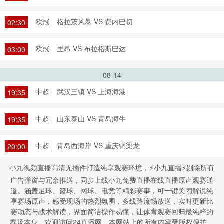
欧冠
格拉茨风暴 VS 费内巴切
02:30
欧冠
里昂 VS 布拉格斯巴达
03:00
08-14
中超
武汉三镇 VS 上海海港
19:35
中超
山东泰山 VS 青岛海牛
19:35
中超
青岛西海岸 VS 重庆铜梁龙
20:00
小九视频直播高清无插件打造纯享观赛环境，⚡小九直播⚡剔除所有
广告弹窗与冗余推送，同步上线小九免费直播在线直播原声观赛通
道。涵盖足球、篮球、网球、电竞等精彩赛事，可一键关闭解说纯
享赛场原声，感受现场的热烈氛围，多线路流畅放送，实时更新比
赛动态与战术解读，界面简洁操作易懂，让体育观赛回归最纯粹的
赛场本身。欢迎访问24直播网，本网站上的所有内容受版权保护。