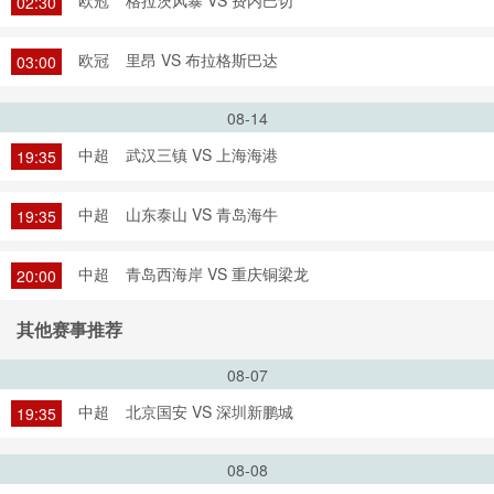
欧冠
格拉茨风暴 VS 费内巴切
02:30
欧冠
里昂 VS 布拉格斯巴达
03:00
08-14
中超
武汉三镇 VS 上海海港
19:35
中超
山东泰山 VS 青岛海牛
19:35
中超
青岛西海岸 VS 重庆铜梁龙
20:00
其他赛事推荐
08-07
中超
北京国安 VS 深圳新鹏城
19:35
08-08