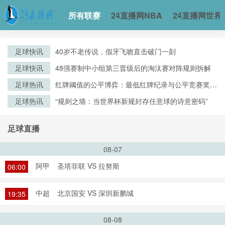
所有联赛
24直播网NBA
24直播网世界
足球快讯
40岁不老传说，假牙飞吻直击破门一刻
足球快讯
48强赛制中小组第三晋级后的淘汰赛对阵规则拆解
足球热讯
红牌阈值的公平博弈：最低红牌纪录与公平竞赛奖评
审逻辑的演化
足球热讯
“规则之墙：当世界杯新规封存任意球的诗意密码”
足球直播
08-07
阿甲
圣塔菲联 VS 拉努斯
06:00
中超
北京国安 VS 深圳新鹏城
19:35
08-08