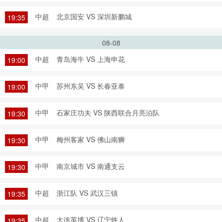
中超
北京国安 VS 深圳新鹏城
19:35
08-08
中超
青岛海牛 VS 上海申花
19:00
中甲
苏州东吴 VS 长春亚泰
19:00
中甲
石家庄功夫 VS 陕西联合月亮泊队
19:30
中甲
梅州客家 VS 佛山南狮
19:30
中甲
南京城市 VS 南通支云
19:30
中超
浙江队 VS 武汉三镇
19:35
中超
大连英博 VS 辽宁铁人
19:35