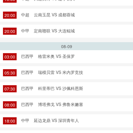
中超
云南玉昆 VS 成都蓉城
20:00
中甲
定南赣联 VS 大连鲲城
20:00
08-09
巴西甲
格雷米奥 VS 圣保罗
03:00
巴西甲
瑞模贝雷 VS 米内罗竞技
05:30
巴西甲
科里蒂巴 VS 沙佩科恩斯
07:30
巴西甲
博塔弗戈 VS 弗鲁米嫩塞
08:00
中甲
延边龙鼎 VS 深圳青年人
18:00