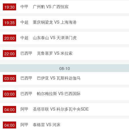
中甲
广州豹 VS 广西恒宸
19:30
中超
重庆铜梁龙 VS 上海海港
19:35
中超
山东泰山 VS 天津津门虎
20:00
巴西甲
克鲁塞罗 VS 米拉索
22:00
08-10
巴西甲
巴伊亚 VS 瓦斯科达伽马
03:00
巴西甲
帕尔梅拉斯 VS 巴西国际
03:00
阿甲
圣塔菲联 VS 科尔多瓦中央SDE
04:00
阿甲
泰格雷 VS 河床
04:00