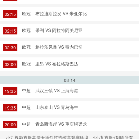
欧冠
布拉迪斯拉发 VS 米亚尔比
02:15
欧冠
采列 VS 阿拉特阿美尼亚
02:15
欧冠
格拉茨风暴 VS 费内巴切
02:30
欧冠
里昂 VS 布拉格斯巴达
03:00
08-14
中超
武汉三镇 VS 上海海港
19:35
中超
山东泰山 VS 青岛海牛
19:35
中超
青岛西海岸 VS 重庆铜梁龙
20:00
小九视频直播高清无插件打造纯享观赛环境，⚡小九直播⚡剔除所有