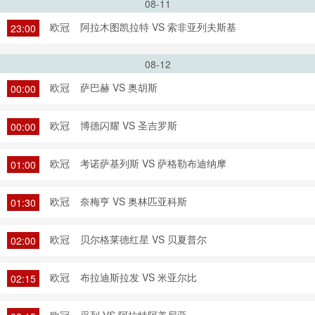
08-11
欧冠
阿拉木图凯拉特 VS 索非亚列夫斯基
23:00
08-12
欧冠
萨巴赫 VS 奥胡斯
00:00
欧冠
博德闪耀 VS 圣吉罗斯
00:00
欧冠
考诺萨基列斯 VS 萨格勒布迪纳摩
01:00
欧冠
奈梅亨 VS 奥林匹亚科斯
01:30
欧冠
贝尔格莱德红星 VS 贝夏普尔
02:00
欧冠
布拉迪斯拉发 VS 米亚尔比
02:15