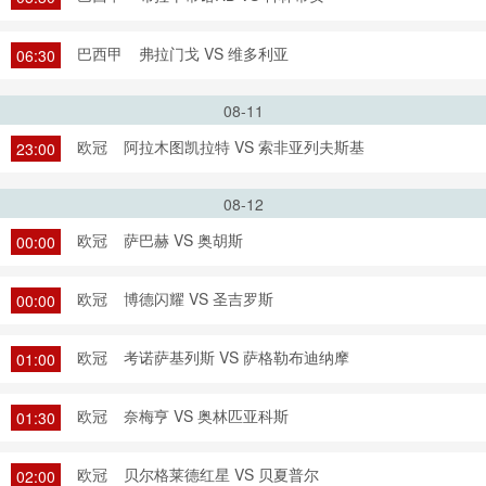
巴西甲
弗拉门戈 VS 维多利亚
06:30
08-11
欧冠
阿拉木图凯拉特 VS 索非亚列夫斯基
23:00
08-12
欧冠
萨巴赫 VS 奥胡斯
00:00
欧冠
博德闪耀 VS 圣吉罗斯
00:00
欧冠
考诺萨基列斯 VS 萨格勒布迪纳摩
01:00
欧冠
奈梅亨 VS 奥林匹亚科斯
01:30
欧冠
贝尔格莱德红星 VS 贝夏普尔
02:00