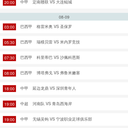
中甲
定南赣联 VS 大连鲲城
20:00
08-09
巴西甲
格雷米奥 VS 圣保罗
03:00
巴西甲
瑞模贝雷 VS 米内罗竞技
05:30
巴西甲
科里蒂巴 VS 沙佩科恩斯
07:30
巴西甲
博塔弗戈 VS 弗鲁米嫩塞
08:00
中甲
延边龙鼎 VS 深圳青年人
18:00
中超
河南队 VS 青岛西海岸
19:00
中甲
无锡吴钩 VS 宁波职业足球俱乐部
19:00