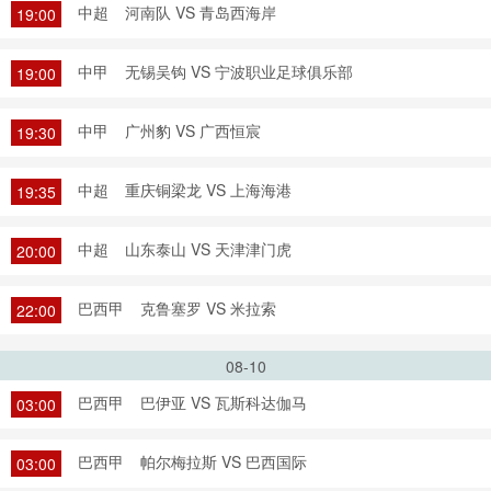
中超
河南队 VS 青岛西海岸
19:00
中甲
无锡吴钩 VS 宁波职业足球俱乐部
19:00
中甲
广州豹 VS 广西恒宸
19:30
中超
重庆铜梁龙 VS 上海海港
19:35
中超
山东泰山 VS 天津津门虎
20:00
巴西甲
克鲁塞罗 VS 米拉索
22:00
08-10
巴西甲
巴伊亚 VS 瓦斯科达伽马
03:00
巴西甲
帕尔梅拉斯 VS 巴西国际
03:00