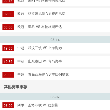
欧冠
采列 VS 阿拉特阿美尼亚
02:15
欧冠
格拉茨风暴 VS 费内巴切
02:30
欧冠
里昂 VS 布拉格斯巴达
03:00
08-14
中超
武汉三镇 VS 上海海港
19:35
中超
山东泰山 VS 青岛海牛
19:35
中超
青岛西海岸 VS 重庆铜梁龙
20:00
其他赛事推荐
08-07
阿甲
圣塔菲联 VS 拉努斯
06:00