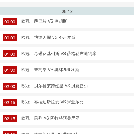
08-12
欧冠
萨巴赫 VS 奥胡斯
00:00
欧冠
博德闪耀 VS 圣吉罗斯
00:00
欧冠
考诺萨基列斯 VS 萨格勒布迪纳摩
01:00
欧冠
奈梅亨 VS 奥林匹亚科斯
01:30
欧冠
贝尔格莱德红星 VS 贝夏普尔
02:00
欧冠
布拉迪斯拉发 VS 米亚尔比
02:15
欧冠
采列 VS 阿拉特阿美尼亚
02:15