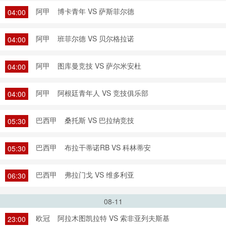
阿甲
博卡青年 VS 萨斯菲尔德
04:00
阿甲
班菲尔德 VS 贝尔格拉诺
04:00
阿甲
图库曼竞技 VS 萨尔米安杜
04:00
阿甲
阿根廷青年人 VS 竞技俱乐部
04:00
巴西甲
桑托斯 VS 巴拉纳竞技
05:30
巴西甲
布拉干蒂诺RB VS 科林蒂安
05:30
巴西甲
弗拉门戈 VS 维多利亚
06:30
08-11
欧冠
阿拉木图凯拉特 VS 索非亚列夫斯基
23:00