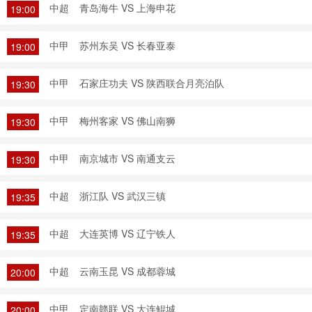
中超
青岛海牛 VS 上海申花
19:00
中甲
苏州东吴 VS 长春亚泰
19:00
中甲
石家庄功夫 VS 陕西联合月亮泊队
19:30
中甲
梅州客家 VS 佛山南狮
19:30
中甲
南京城市 VS 南通支云
19:30
中超
浙江队 VS 武汉三镇
19:35
中超
大连英博 VS 辽宁铁人
19:35
中超
云南玉昆 VS 成都蓉城
20:00
中甲
定南赣联 VS 大连鲲城
20:00