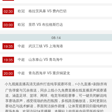
欧冠
格拉茨风暴 VS 费内巴切
02:30
欧冠
里昂 VS 布拉格斯巴达
03:00
08-14
中超
武汉三镇 VS 上海海港
19:35
中超
山东泰山 VS 青岛海牛
19:35
中超
青岛西海岸 VS 重庆铜梁龙
20:00
小九视频直播高清无插件打造纯享观赛环境，⚡小九直播⚡剔除所有
广告弹窗与冗余推送，同步上线小九免费直播在线直播原声观赛通
道。涵盖足球、篮球、网球、电竞等精彩赛事，可一键关闭解说纯
享赛场原声，感受现场的热烈氛围，多线路流畅放送，实时更新比
赛动态与战术解读，界面简洁操作易懂，让体育观赛回归最纯粹的
赛场本身。欢迎访问24直播网，本网站上的所有内容受版权保护。