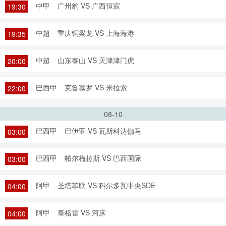
中甲
广州豹 VS 广西恒宸
19:30
中超
重庆铜梁龙 VS 上海海港
19:35
中超
山东泰山 VS 天津津门虎
20:00
巴西甲
克鲁塞罗 VS 米拉索
22:00
08-10
巴西甲
巴伊亚 VS 瓦斯科达伽马
03:00
巴西甲
帕尔梅拉斯 VS 巴西国际
03:00
阿甲
圣塔菲联 VS 科尔多瓦中央SDE
04:00
阿甲
泰格雷 VS 河床
04:00