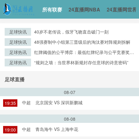
所有联赛
24直播网NBA
24直播网世界
足球快讯
40岁不老传说，假牙飞吻直击破门一刻
足球快讯
48强赛制中小组第三晋级后的淘汰赛对阵规则拆解
足球热讯
红牌阈值的公平博弈：最低红牌纪录与公平竞赛奖评
审逻辑的演化
足球热讯
“规则之墙：当世界杯新规封存任意球的诗意密码”
足球直播
08-07
中超
北京国安 VS 深圳新鹏城
19:35
08-08
中超
青岛海牛 VS 上海申花
19:00