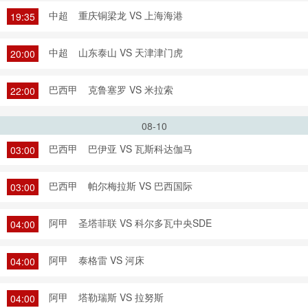
中超
重庆铜梁龙 VS 上海海港
19:35
中超
山东泰山 VS 天津津门虎
20:00
巴西甲
克鲁塞罗 VS 米拉索
22:00
08-10
巴西甲
巴伊亚 VS 瓦斯科达伽马
03:00
巴西甲
帕尔梅拉斯 VS 巴西国际
03:00
阿甲
圣塔菲联 VS 科尔多瓦中央SDE
04:00
阿甲
泰格雷 VS 河床
04:00
阿甲
塔勒瑞斯 VS 拉努斯
04:00