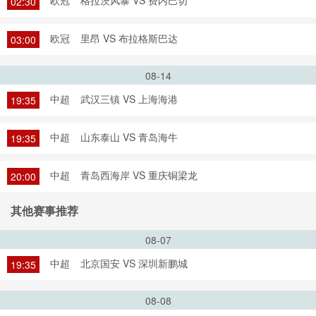
欧冠
格拉茨风暴 VS 费内巴切
02:30
欧冠
里昂 VS 布拉格斯巴达
03:00
08-14
中超
武汉三镇 VS 上海海港
19:35
中超
山东泰山 VS 青岛海牛
19:35
中超
青岛西海岸 VS 重庆铜梁龙
20:00
其他赛事推荐
08-07
中超
北京国安 VS 深圳新鹏城
19:35
08-08