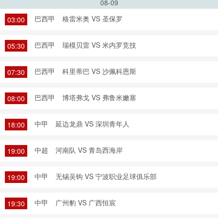
08-09
巴西甲
格雷米奥 VS 圣保罗
03:00
巴西甲
瑞模贝雷 VS 米内罗竞技
05:30
巴西甲
科里蒂巴 VS 沙佩科恩斯
07:30
巴西甲
博塔弗戈 VS 弗鲁米嫩塞
08:00
中甲
延边龙鼎 VS 深圳青年人
18:00
中超
河南队 VS 青岛西海岸
19:00
中甲
无锡吴钩 VS 宁波职业足球俱乐部
19:00
中甲
广州豹 VS 广西恒宸
19:30