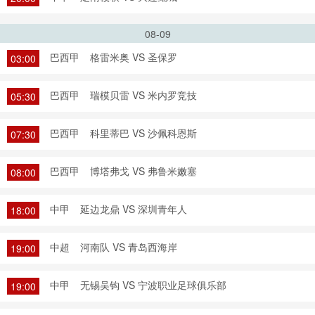
08-09
巴西甲
格雷米奥 VS 圣保罗
03:00
巴西甲
瑞模贝雷 VS 米内罗竞技
05:30
巴西甲
科里蒂巴 VS 沙佩科恩斯
07:30
巴西甲
博塔弗戈 VS 弗鲁米嫩塞
08:00
中甲
延边龙鼎 VS 深圳青年人
18:00
中超
河南队 VS 青岛西海岸
19:00
中甲
无锡吴钩 VS 宁波职业足球俱乐部
19:00