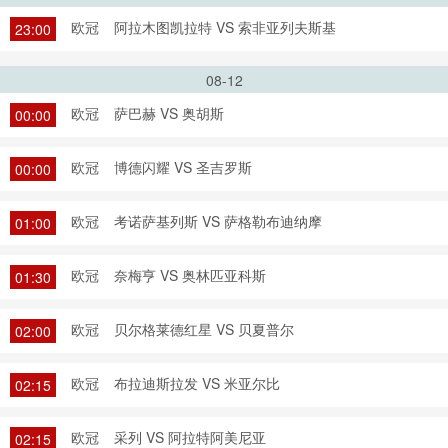
欧冠
阿拉木图凯拉特 VS 索非亚列夫斯基
23:00
08-12
欧冠
萨巴赫 VS 奥胡斯
00:00
欧冠
博德闪耀 VS 圣吉罗斯
00:00
欧冠
考诺萨基列斯 VS 萨格勒布迪纳摩
01:00
欧冠
奈梅亨 VS 奥林匹亚科斯
01:30
欧冠
贝尔格莱德红星 VS 贝夏普尔
02:00
欧冠
布拉迪斯拉发 VS 米亚尔比
02:15
欧冠
采列 VS 阿拉特阿美尼亚
02:15