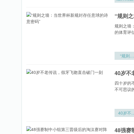
公平博弈
最低红牌
“规则
录与公平
赛奖评审
规则之墙
辑的演
的体育评
“规则之
墙：当世
杯新规封
40岁
任意球的
意密码”
四十岁的
不可思议
40岁不
传说
48强