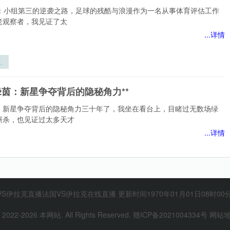
制：小组第三的逆袭之路，足球的残酷与浪漫作为一名从事体育评估工作
老观察者，我见证了太
...详情
制
三
淘
绿茵：新星争夺背后的隐秘角力**
规
：新星争夺背后的隐秘角力三十年了，我坐在看台上，目睹过无数场绿
厮杀，也见证过太多天才
...详情
绿
争
隐
陆生死局：末班车暗战里，黑马突围的隐形变量与格局裂变
*
VS伊拉克直播法国VS伊拉克在线直播 更新时间1970年01月01日08时00分
 2022-
2026
本网站. All Rights Reserved.
赣ICP备2021004334号
网站
局：末班车暗战里，黑马突围的隐形变量与格局裂变三十年体育评估，