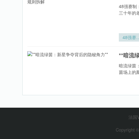
48强赛
三十年的
48强赛
中小组第
晋级后的
**暗流
汰赛对阵
则拆解
暗流绿茵
茵场上的
**暗流
茵：新星
夺背后的
**欧
秘角力*
法国
**
Copyright ©
欧陆生死