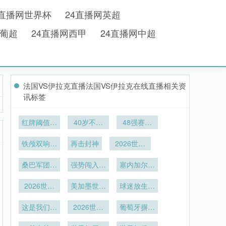
4直播网世界杯
24直播网英超
网葡超
24直播网西甲
24直播网中超
法国VS伊拉克直播法国VS伊拉克在线直播相关资
讯标签
红牌阈值的
40岁不老
48强赛制
公平博弈：
传说
中小组第三
最低红牌纪
铁颅双响：
再击封神
2026世界
晋级后的淘
录与公平竞
首击碎寒
杯小组赛跨
汰赛对阵规
赛奖评审逻
桑巴军团横
强势闯入八
赛区球队驻
塞内加尔防
则拆解
辑的演化
扫太极虎
强
地：航空枢
线难挡三狮
2026世界
美加墨世界
纽协同部署
球迷放生锦
狂潮
杯淘汰赛解
杯场馆功能
的战略分析
鲤遭哄抢
这是我们这
密：24支
复合化趋势
2026世界
葡萄牙摒弃
一代的责任
直通队与8
下的更衣室
杯马丁内斯
保守风格