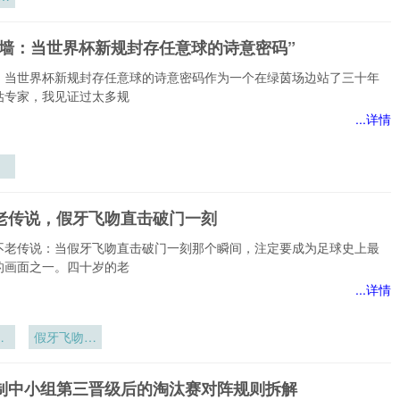
：
纪
之墙：当世界杯新规封存任意球的诗意密码”
竞
逻
：当世界杯新规封存任意球的诗意密码作为一个在绿茵场边站了三十年
化
估专家，我见证过太多规
...详情
界
存
不老传说，假牙飞吻直击破门一刻
诗
不老传说：当假牙飞吻直击破门一刻那个瞬间，注定要成为足球史上最
的画面之一。四十岁的老
...详情
老
假牙飞吻直
击破门一刻
赛制中小组第三晋级后的淘汰赛对阵规则拆解