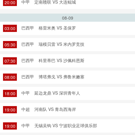
中甲
定南赣联 VS 大连鲲城
20:00
08-09
巴西甲
格雷米奥 VS 圣保罗
03:00
巴西甲
瑞模贝雷 VS 米内罗竞技
05:30
巴西甲
科里蒂巴 VS 沙佩科恩斯
07:30
巴西甲
博塔弗戈 VS 弗鲁米嫩塞
08:00
中甲
延边龙鼎 VS 深圳青年人
18:00
中超
河南队 VS 青岛西海岸
19:00
中甲
无锡吴钩 VS 宁波职业足球俱乐部
19:00