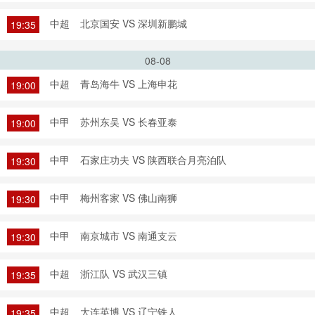
中超
北京国安 VS 深圳新鹏城
19:35
08-08
中超
青岛海牛 VS 上海申花
19:00
中甲
苏州东吴 VS 长春亚泰
19:00
中甲
石家庄功夫 VS 陕西联合月亮泊队
19:30
中甲
梅州客家 VS 佛山南狮
19:30
中甲
南京城市 VS 南通支云
19:30
中超
浙江队 VS 武汉三镇
19:35
中超
大连英博 VS 辽宁铁人
19:35