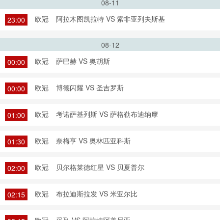
08-11
欧冠
阿拉木图凯拉特 VS 索非亚列夫斯基
23:00
08-12
欧冠
萨巴赫 VS 奥胡斯
00:00
欧冠
博德闪耀 VS 圣吉罗斯
00:00
欧冠
考诺萨基列斯 VS 萨格勒布迪纳摩
01:00
欧冠
奈梅亨 VS 奥林匹亚科斯
01:30
欧冠
贝尔格莱德红星 VS 贝夏普尔
02:00
欧冠
布拉迪斯拉发 VS 米亚尔比
02:15