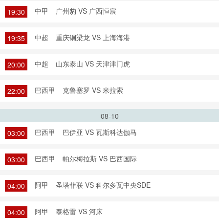
中甲
广州豹 VS 广西恒宸
19:30
中超
重庆铜梁龙 VS 上海海港
19:35
中超
山东泰山 VS 天津津门虎
20:00
巴西甲
克鲁塞罗 VS 米拉索
22:00
08-10
巴西甲
巴伊亚 VS 瓦斯科达伽马
03:00
巴西甲
帕尔梅拉斯 VS 巴西国际
03:00
阿甲
圣塔菲联 VS 科尔多瓦中央SDE
04:00
阿甲
泰格雷 VS 河床
04:00