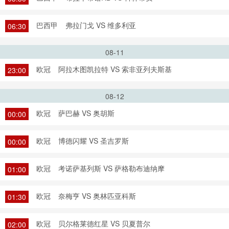
巴西甲
弗拉门戈 VS 维多利亚
06:30
08-11
欧冠
阿拉木图凯拉特 VS 索非亚列夫斯基
23:00
08-12
欧冠
萨巴赫 VS 奥胡斯
00:00
欧冠
博德闪耀 VS 圣吉罗斯
00:00
欧冠
考诺萨基列斯 VS 萨格勒布迪纳摩
01:00
欧冠
奈梅亨 VS 奥林匹亚科斯
01:30
欧冠
贝尔格莱德红星 VS 贝夏普尔
02:00