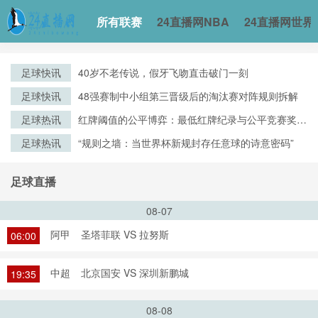
所有联赛
24直播网NBA
24直播网世界
足球快讯
40岁不老传说，假牙飞吻直击破门一刻
足球快讯
48强赛制中小组第三晋级后的淘汰赛对阵规则拆解
足球热讯
红牌阈值的公平博弈：最低红牌纪录与公平竞赛奖评
审逻辑的演化
足球热讯
“规则之墙：当世界杯新规封存任意球的诗意密码”
足球直播
08-07
阿甲
圣塔菲联 VS 拉努斯
06:00
中超
北京国安 VS 深圳新鹏城
19:35
08-08