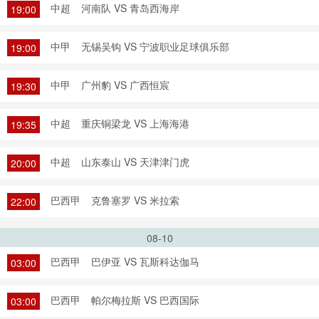
中超
河南队 VS 青岛西海岸
19:00
中甲
无锡吴钩 VS 宁波职业足球俱乐部
19:00
中甲
广州豹 VS 广西恒宸
19:30
中超
重庆铜梁龙 VS 上海海港
19:35
中超
山东泰山 VS 天津津门虎
20:00
巴西甲
克鲁塞罗 VS 米拉索
22:00
08-10
巴西甲
巴伊亚 VS 瓦斯科达伽马
03:00
巴西甲
帕尔梅拉斯 VS 巴西国际
03:00