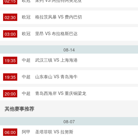
欧冠
采列 VS 阿拉特阿美尼亚
02:15
欧冠
格拉茨风暴 VS 费内巴切
02:30
欧冠
里昂 VS 布拉格斯巴达
03:00
08-14
中超
武汉三镇 VS 上海海港
19:35
中超
山东泰山 VS 青岛海牛
19:35
中超
青岛西海岸 VS 重庆铜梁龙
20:00
其他赛事推荐
08-07
阿甲
圣塔菲联 VS 拉努斯
06:00