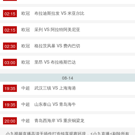
欧冠
布拉迪斯拉发 VS 米亚尔比
02:15
欧冠
采列 VS 阿拉特阿美尼亚
02:15
欧冠
格拉茨风暴 VS 费内巴切
02:30
欧冠
里昂 VS 布拉格斯巴达
03:00
08-14
中超
武汉三镇 VS 上海海港
19:35
中超
山东泰山 VS 青岛海牛
19:35
中超
青岛西海岸 VS 重庆铜梁龙
20:00
小九视频直播高清无插件打造纯享观赛环境，⚡小九直播⚡剔除所有