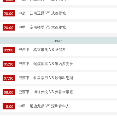
中超
云南玉昆 VS 成都蓉城
20:00
中甲
定南赣联 VS 大连鲲城
20:00
08-09
巴西甲
格雷米奥 VS 圣保罗
03:00
巴西甲
瑞模贝雷 VS 米内罗竞技
05:30
巴西甲
科里蒂巴 VS 沙佩科恩斯
07:30
巴西甲
博塔弗戈 VS 弗鲁米嫩塞
08:00
中甲
延边龙鼎 VS 深圳青年人
18:00