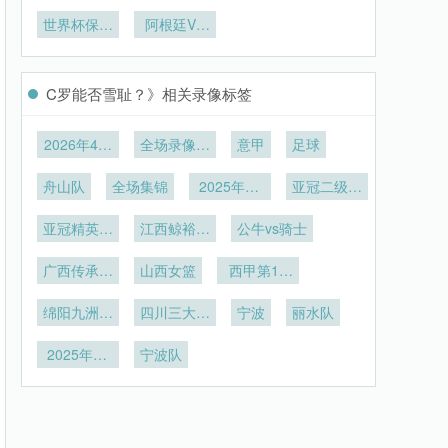
系研究——
2026世界
队：亚洲之
名片
以北美世界
杯：拜仁队
世界杯保加
阿根廷VS
光
杯为例**
长能否成为
利亚：东欧
奥地利阿根
德国新领
劲旅
廷VS奥地
袖？
利直播
C罗能否雪耻？》相关录像标签
2026年4月
全场录像回
意甲
足球
7日
放
舟山队
全场集锦
2025年12
亚冠二级小
月26日
组赛D组第
亚冠精英联
江西鲸裕清
公牛vs骑士
6轮
赛西亚区第
酒
广西传承明
6轮
山西女篮
西甲第15
星vs昆明凤
轮
绵阳九洲长
凰橡胶
四川三大球
宁波
丽水队
虹
男足第1轮
2025年11
宁波队
月24日