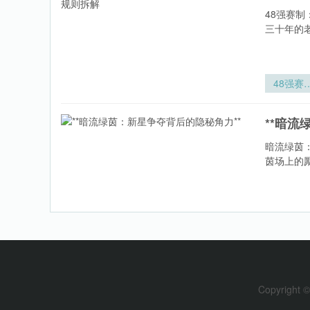
48强赛
三十年的
48强赛
中小组第
晋级后的
**暗流
汰赛对阵
则拆解
暗流绿茵
茵场上的
**暗流
茵：新星
夺背后的
**欧
秘角力*
**
Copyright ©
欧陆生死