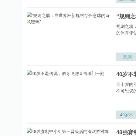
公平博弈
最低红牌
“规则
录与公平
赛奖评审
规则之墙
辑的演
的体育评
“规则之
墙：当世
杯新规封
40岁
任意球的
意密码”
四十岁的
不可思议
40岁不
传说
48强