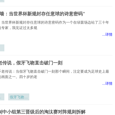
：
纪
之墙：当世界杯新规封存任意球的诗意密码”
竞
逻
：当世界杯新规封存任意球的诗意密码作为一个在绿茵场边站了三十年
化
估专家，我见证过太多规
...详情
界
存
不老传说，假牙飞吻直击破门一刻
诗
不老传说：当假牙飞吻直击破门一刻那个瞬间，注定要成为足球史上最
的画面之一。四十岁的老
...详情
老
假牙飞吻直
击破门一刻
赛制中小组第三晋级后的淘汰赛对阵规则拆解