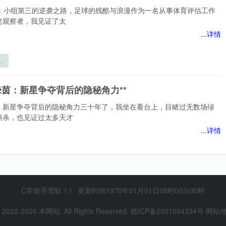
制：小组第三的逆袭之路，足球的残酷与浪漫作为一名从事体育评估工作
老观察者，我见证了太
...详情
制
三
淘
绿茵：新星争夺背后的隐秘角力**
规
：新星争夺背后的隐秘角力三十年了，我坐在看台上，目睹过无数场绿
厮杀，也见证过太多天才
...详情
绿
争
隐
陆生死局：末班车暗战里，黑马突围的隐形变量与格局裂变
*
C罗能否雪耻？》 更新时间1970年01月01日08时00分00秒
 2022-
2026
本网站. All Rights Reserved.
赣ICP备2021004334号
网站
局：末班车暗战里，黑马突围的隐形变量与格局裂变三十年体育评估，